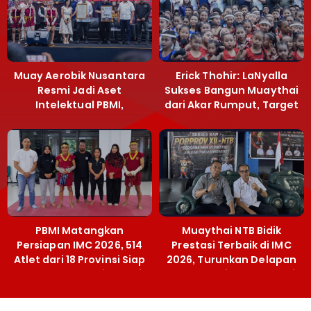
Muay Aerobik Nusantara
Erick Thohir: LaNyalla
Resmi Jadi Aset
Sukses Bangun Muaythai
Intelektual PBMI,
dari Akar Rumput, Target
Menpora Sebut
Emas SEA Games
Terobosan Bangun
Grassroots
PBMI Matangkan
Muaythai NTB Bidik
Persiapan IMC 2026, 514
Prestasi Terbaik di IMC
Atlet dari 18 Provinsi Siap
2026, Turunkan Delapan
Berlaga Besok di Bekasi
Atlet ke Kejurnas Bekasi