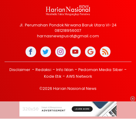
Jl. Perumahan Pondok Nirwana Baruk Utara VI-24
081218956007
harnasnewspusat@gmail.com
Disclaimer
Redaksi
Info Iklan
Pedoman Media Siber
Kode Etik
AWS Network
©2026 Harian Nasional News