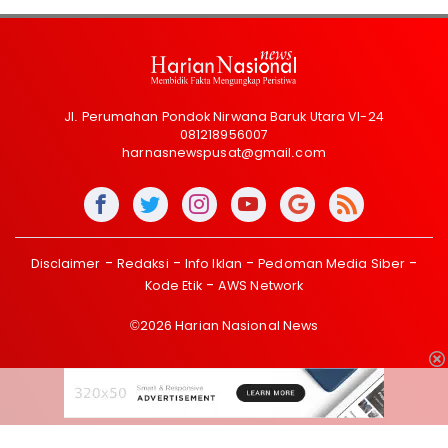
Jl. Perumahan Pondok Nirwana Baruk Utara VI-24
081218956007
harnasnewspusat@gmail.com
Disclaimer
Redaksi
Info Iklan
Pedoman Media Siber
Kode Etik
AWS Network
©2026 Harian Nasional News