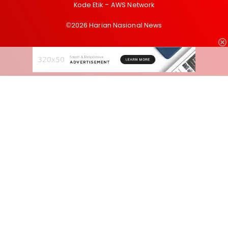
Kode Etik
AWS Network
©2026 Harian Nasional News