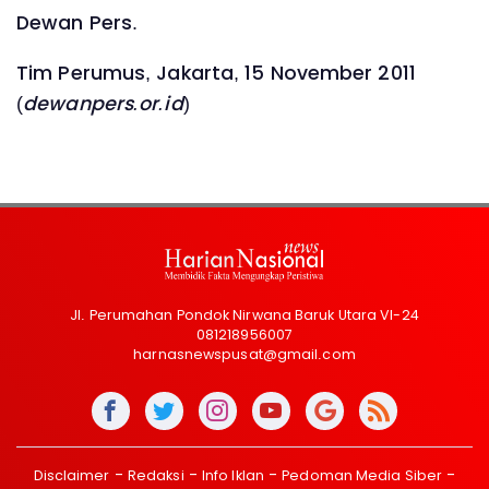
Dewan Pers.
Tim Perumus, Jakarta, 15 November 2011
(
dewanpers.or.id
)
Jl. Perumahan Pondok Nirwana Baruk Utara VI-24
081218956007
harnasnewspusat@gmail.com
Disclaimer
Redaksi
Info Iklan
Pedoman Media Siber