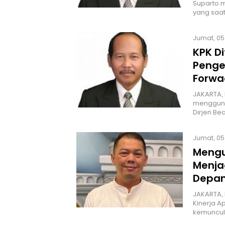
Suparto m
yang saat
Jumat, 05
KPK D
Penge
Forwa
JAKARTA, 
menggunca
Dirjen Be
Jumat, 05 
Menguj
Menjag
Depan
JAKARTA,
Kinerja 
kemuncul