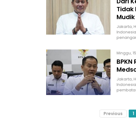
Dari 
Tidak 
Mudik
Jakarta, 
Indonesia
penangan
Minggu, 15
BPKN 
Meds
Jakarta, 
Indonesia
pembata
Previous
1