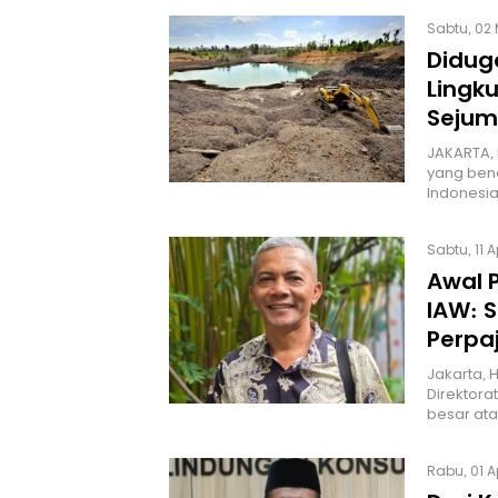
Sabtu, 02 
Didug
Lingk
Sejum
JAKARTA,
yang ben
Indonesia
Sabtu, 11 
Awal 
IAW: 
Perpa
Jakarta, 
Direktora
besar ata
Rabu, 01 A