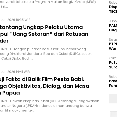
enyoroti tata kelola Program Makan Bergizi Gratis (MBG)
Rabu
 ini…
Disp
TEC
Dip
 Jun 2026 16:35 WIB
Juma
PAM 
itantang Ungkap Pelaku Utama
Dug
pul "Uang Setoran" dari Ratusan
der
Selas
PTP
Wor
HNN - Di tengah pusaran kasus korupsi besar yang
ng Direktorat Jenderal Bea dan Cukai (DJBC), sosok
a Cukai Djaka Budi…
Kami
Putu
Sur
Dok
Jun 2026 14:41 WIB
Rabu
i Fakta di Balik Film Pesta Babi:
Pas
a Objektivitas, Dialog, dan Masa
Fah
Moj
 Papua
 HNN - Dewan Pimpinan Pusat (DPP) Lembaga Pengawasan
Aparatur Negara (LPKAN) Indonesia memandang bahwa
an film dokumenter…