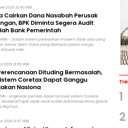
Mei 2026 23:40 WIB
a Cairkan Dana Nasabah Perusak
ungan, BPK Diminta Segera Audit
lah Bank Pemerintah
 HNN - Dalam sistem perbankan modern, tidak ada uang
ar-benar diam. Dana yang disimpan jutaan warga
 di bank milik…
Apr 2026 13:55 WIB
Perencanaan Dituding Bermasalah,
Sistem Coretax Dapat Ganggu
Tre
jakan Nasiona
1
HNN - Lingkaran pemain dalam proyek sistem Coretax
t Jenderal Pajak sejak awal sudah didominasi firma global
u Big Four.…
2
pr 2026 13:47 WIB