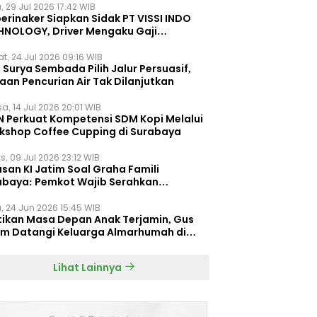
, 29 Jul 2026 17:42 WIB
erinaker Siapkan Sidak PT VISSI INDO
HNOLOGY, Driver Mengaku Gaji
otong Rp3 Juta
t, 24 Jul 2026 09:16 WIB
Surya Sembada Pilih Jalur Persuasif,
aan Pencurian Air Tak Dilanjutkan
a, 14 Jul 2026 20:01 WIB
N Perkuat Kompetensi SDM Kopi Melalui
kshop Coffee Cupping di Surabaya
s, 09 Jul 2026 23:12 WIB
san KI Jatim Soal Graha Famili
abaya: Pemkot Wajib Serahkan
umen Re-planning PT SAS
, 24 Jun 2026 15:45 WIB
tikan Masa Depan Anak Terjamin, Gus
im Datangi Keluarga Almarhumah di
orembun
Lihat Lainnya