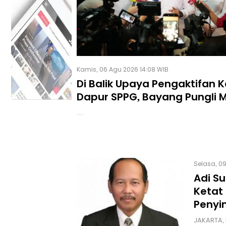
Kamis, 06 Agu 2026 14:08 WIB
Di Balik Upaya Pengaktifan 
Dapur SPPG, Bayang Pungli M
PR Besar Kepala BGN
…
Selasa, 09
Adi S
Ketat
Peny
JAKARTA, 