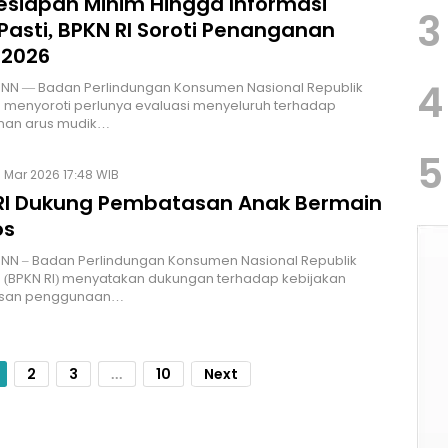
Kesiapan Minim Hingga Informasi
3
Pasti, BPKN RI Soroti Penanganan
 2026
4
HNN — Badan Perlindungan Konsumen Nasional Republik
 menyoroti perlunya evaluasi menyeluruh terhadap
an arus mudik…
5
 Mar 2026 17:48 WIB
RI Dukung Pembatasan Anak Bermain
os
HNN – Badan Perlindungan Konsumen Nasional Republik
 (BPKN RI) menyatakan dukungan terhadap kebijakan
san penggunaan…
2
3
...
10
Next