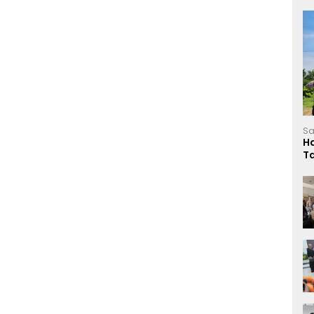
Sa
H
T
L