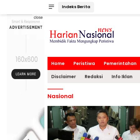
Indeks Berita
close
Home
Peristiwa
Pemerintahan
Disclaimer
Redaksi
Info Iklan
Nasional