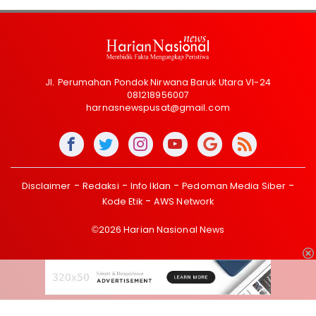
Jl. Perumahan Pondok Nirwana Baruk Utara VI-24
081218956007
harnasnewspusat@gmail.com
Disclaimer
Redaksi
Info Iklan
Pedoman Media Siber
Kode Etik
AWS Network
©2026 Harian Nasional News