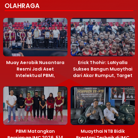
OLAHRAGA
Muay Aerobik Nusantara
Erick Thohir: LaNyalla
Resmi Jadi Aset
Sukses Bangun Muaythai
Intelektual PBMI,
dari Akar Rumput, Target
Menpora Sebut
Emas SEA Games
Terobosan Bangun
Grassroots
PBMI Matangkan
Muaythai NTB Bidik
Persiapan IMC 2026, 514
Prestasi Terbaik di IMC