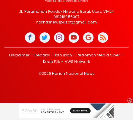
Jl. Perumahan Pondok Nirwana Baruk Utara VI-24
081218956007
harnasnewspusat@gmail.com
Disclaimer
Redaksi
Info Iklan
Pedoman Media Siber
Kode Etik
AWS Network
©2026 Harian Nasional News