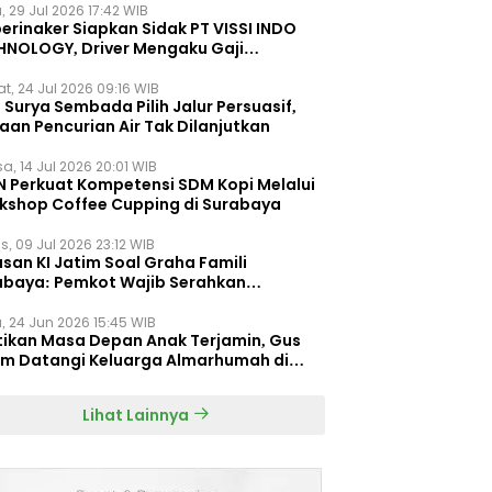
, 29 Jul 2026 17:42 WIB
erinaker Siapkan Sidak PT VISSI INDO
HNOLOGY, Driver Mengaku Gaji
otong Rp3 Juta
t, 24 Jul 2026 09:16 WIB
Surya Sembada Pilih Jalur Persuasif,
aan Pencurian Air Tak Dilanjutkan
a, 14 Jul 2026 20:01 WIB
N Perkuat Kompetensi SDM Kopi Melalui
kshop Coffee Cupping di Surabaya
s, 09 Jul 2026 23:12 WIB
san KI Jatim Soal Graha Famili
abaya: Pemkot Wajib Serahkan
umen Re-planning PT SAS
, 24 Jun 2026 15:45 WIB
tikan Masa Depan Anak Terjamin, Gus
im Datangi Keluarga Almarhumah di
orembun
Lihat Lainnya