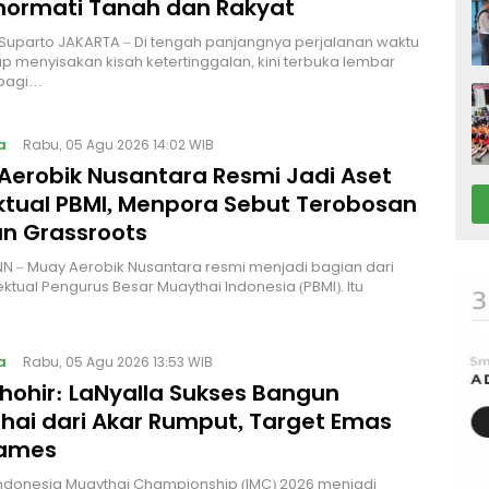
ormati Tanah dan Rakyat
 Suparto JAKARTA – Di tengah panjangnya perjalanan waktu
p menyisakan kisah ketertinggalan, kini terbuka lembar
bagi…
a
Rabu, 05 Agu 2026 14:02 WIB
Aerobik Nusantara Resmi Jadi Aset
ektual PBMI, Menpora Sebut Terobosan
n Grassroots
NN – Muay Aerobik Nusantara resmi menjadi bagian dari
ektual Pengurus Besar Muaythai Indonesia (PBMI). Itu
a
Rabu, 05 Agu 2026 13:53 WIB
Thohir: LaNyalla Sukses Bangun
hai dari Akar Rumput, Target Emas
Games
Indonesia Muaythai Championship (IMC) 2026 menjadi