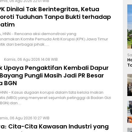
mis, 06 Agu 2026 22:01 WIB
K Dinilai Tak Berintegritas, Ketua
Soroti Tuduhan Tanpa Bukti terhadap
Jatim
, HNN – Rencana aksi demonstrasi yang
namakan Komite Pemuda Anti Korupsi (KPK) Jawa Timur
itik dari berbagai pihak.…
Sa
Kamis, 06 Agu 2026 14:08 WIB
H
T
lik Upaya Pengaktifan Kembali Dapur
L
Bayang Pungli Masih Jadi PR Besar
a BGN
HNN - Kasus dugaan korupsi dalam tata kelola makan
atis (MBG) yang menyeret sejumlah petingggi di Badan Gizi
 (BGN) dan…
amis, 06 Agu 2026 10:27 WIB
a: Cita-Cita Kawasan Industri yang