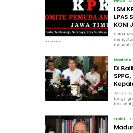
News
Ka
LSM KP
LPAS 
KONI 
SURABAYA
mengatas
menuai kr
Nasional
Di Ba
SPPG, 
Kepal
JAKARTA, 
bergzi gr
Nasional
Opini
K
Madur