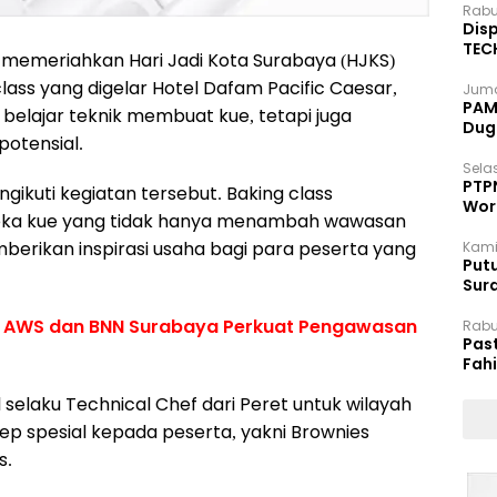
Rabu
Disp
TEC
emeriahkan Hari Jadi Kota Surabaya (HJKS)
Dip
lass yang digelar Hotel Dafam Pacific Caesar,
Juma
PAM 
 belajar teknik membuat kue, tetapi juga
Dug
potensial.
Selas
PTP
ikuti kegiatan tersebut. Baking class
Wor
ka kue yang tidak hanya menambah wawasan
mberikan inspirasi usaha bagi para peserta yang
Kami
Putu
Sur
Dok
 AWS dan BNN Surabaya Perkuat Pengawasan
Rabu
Pas
Fah
Moj
 selaku Technical Chef dari Peret untuk wilayah
p spesial kepada peserta, yakni Brownies
s.