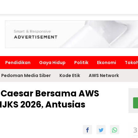
Pendidikan
Gaya Hidup
Politik
Ekonomi
Toko
Pedoman Media Siber
Kode Etik
AWS Network
c Caesar Bersama AWS
HJKS 2026, Antusias