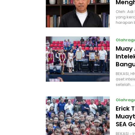
Mengh
Oleh: Adi
yang kera
harapan 
Olahrag
Muay 
Intel
Bangu
BEKASI, H
aset intel
setelah…
Olahrag
Erick 
Muayt
SEA 
BEKASI – 