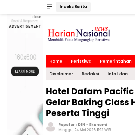
Indeks Berita
close
Home
Peristiwa
Pemerintahan
Disclaimer
Redaksi
Info Iklan
Hotel Dafam Pacifi
Gelar Baking Class 
Peserta Tinggi
Repoter :
D1N
-
Ekonomi
Minggu, 24 Mei 2026 11:12 WIB