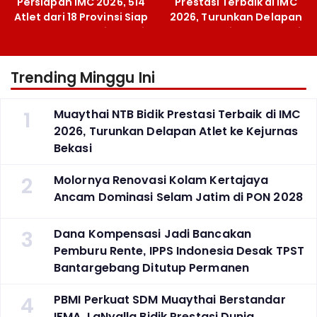
Persiapan IMC 2026, 514
Prestasi Terbaik di IMC
Atlet dari 18 Provinsi Siap
2026, Turunkan Delapan
Berlaga Besok di Bekasi
Atlet ke Kejurnas Bekasi
Trending Minggu Ini
1
Muaythai NTB Bidik Prestasi Terbaik di IMC
2026, Turunkan Delapan Atlet ke Kejurnas
Bekasi
2
Molornya Renovasi Kolam Kertajaya
Ancam Dominasi Selam Jatim di PON 2028
3
Dana Kompensasi Jadi Bancakan
Pemburu Rente, IPPS Indonesia Desak TPST
Bantargebang Ditutup Permanen
4
PBMI Perkuat SDM Muaythai Berstandar
IFMA, LaNyalla Bidik Prestasi Dunia