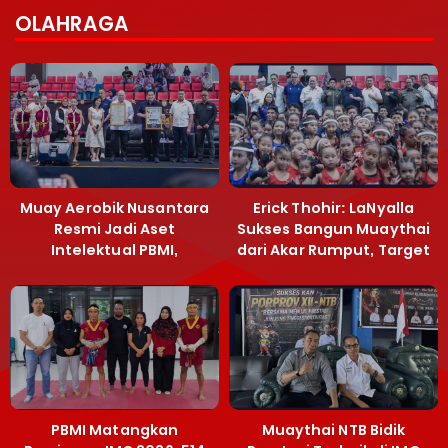
OLAHRAGA
Muay Aerobik Nusantara
Erick Thohir: LaNyalla
Resmi Jadi Aset
Sukses Bangun Muaythai
Intelektual PBMI,
dari Akar Rumput, Target
Menpora Sebut
Emas SEA Games
Terobosan Bangun
Grassroots
PBMI Matangkan
Muaythai NTB Bidik