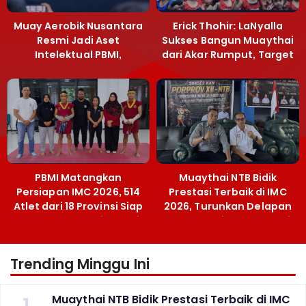
Muay Aerobik Nusantara
Erick Thohir: LaNyalla
Resmi Jadi Aset
Sukses Bangun Muaythai
Intelektual PBMI,
dari Akar Rumput, Target
Menpora Sebut
Emas SEA Games
Terobosan Bangun
Grassroots
PBMI Matangkan
Muaythai NTB Bidik
Persiapan IMC 2026, 514
Prestasi Terbaik di IMC
Atlet dari 18 Provinsi Siap
2026, Turunkan Delapan
Berlaga Besok di Bekasi
Atlet ke Kejurnas Bekasi
Trending Minggu Ini
1
Muaythai NTB Bidik Prestasi Terbaik di IMC