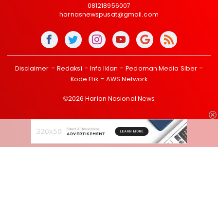
081218956007
harnasnewspusat@gmail.com
Disclaimer
Redaksi
Info Iklan
Pedoman Media Siber
Kode Etik
AWS Network
©2026 Harian Nasional News