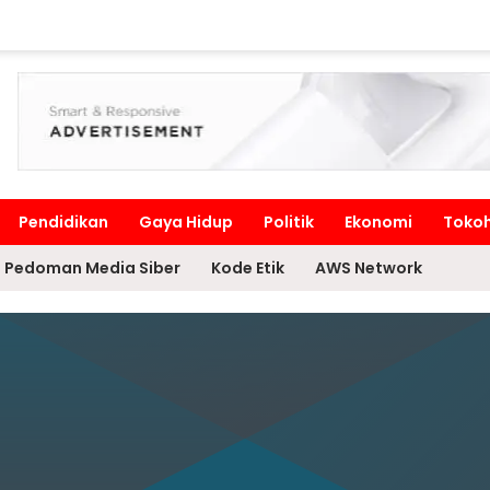
Pendidikan
Gaya Hidup
Politik
Ekonomi
Toko
Pedoman Media Siber
Kode Etik
AWS Network