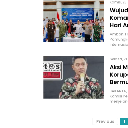
Kamis, 23 
Wujud
Koman
Hari A
Ambon, HN
Pamungkas
Internasi
Selasa, 21
Aksi 
Korup
Bermu
JAKARTA, 
Komisi Pe
menjela
Previous
1