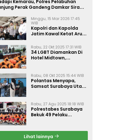
adapi Kemarau, Polres Pelabuhan
anjung Perak Gandeng Damkar Siram
ahan Jagung Ketahanan Pangan
Minggu, 15 Mar 2026 17:45
WIB
Kapolri dan Kapolda
Jatim Kawal Ketat Arus
Mudik
Rabu, 22 Okt 2025 17:31 WIB
34 LGBT Diamankan Di
Hotel Midtown,
Kasatreskrim Terapkan
Pasal Pornografi Dan ITE
Rabu, 08 Okt 2025 15:44 WIB
Polantas Menyapa,
Samsat Surabaya Utara
Optimalkan Pelayanan
Rabu, 27 Agu 2025 18:18 WIB
Polrestabes Surabaya
Bekuk 49 Pelaku
Curanmor, Motor
Korban Dikembalikan
Gratis
Lihat lainnya