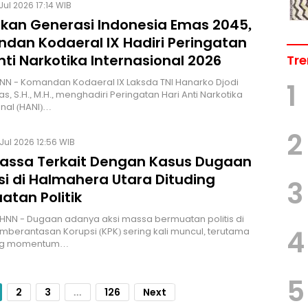
Jul 2026 17:14 WIB
kan Generasi Indonesia Emas 2045,
dan Kodaeral IX Hadiri Peringatan
nti Narkotika Internasional 2026
Tre
N - Komandan Kodaeral IX Laksda TNI Hanarko Djodi
1
, S.H., M.H., menghadiri Peringatan Hari Anti Narkotika
onal (HANI)…
2
 Jul 2026 12:56 WIB
Massa Terkait Dengan Kasus Dugaan
si di Halmahera Utara Dituding
3
atan Politik
HNN - Dugaan adanya aksi massa bermuatan politis di
4
mberantasan Korupsi (KPK) sering kali muncul, terutama
ng momentum…
5
2
3
...
126
Next