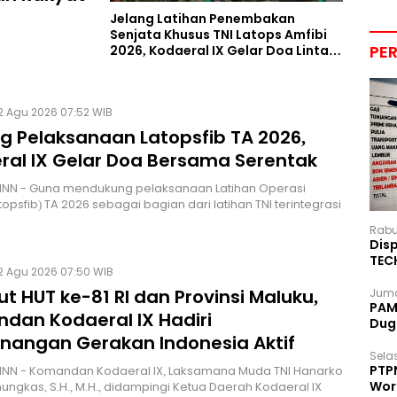
Jelang Latihan Penembakan
Senjata Khusus TNI Latops Amfibi
PE
2026, Kodaeral IX Gelar Doa Lintas
Agama
2 Agu 2026 07:52 WIB
g Pelaksanaan Latopsfib TA 2026,
ral IX Gelar Doa Bersama Serentak
NN - Guna mendukung pelaksanaan Latihan Operasi
topsfib) TA 2026 sebagai bagian dari latihan TNI terintegrasi
Rabu
Disp
TEC
2 Agu 2026 07:50 WIB
Dip
 HUT ke-81 RI dan Provinsi Maluku,
Juma
PAM 
dan Kodaeral IX Hadiri
Dug
nangan Gerakan Indonesia Aktif
Selas
PTP
NN - Komandan Kodaeral IX, Laksamana Muda TNI Hanarko
Wor
ungkas, S.H., M.H., didampingi Ketua Daerah Kodaeral IX