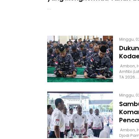
…
Minggu, 0
Dukun
Kodae
Ambon, H
Amfibi (La
TA 2026…
Minggu, 0
Sambut
Koman
Penca
Ambon, H
Djodi Pam