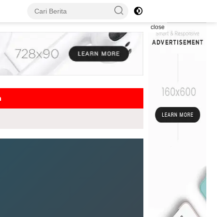
close
h