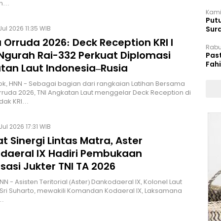
an…
Kami
Putu
Jul 2026 11:35 WIB
Sur
Dok
Orruda 2026: Deck Reception KRI I
Rabu
 Ngurah Rai-332 Perkuat Diplomasi
Pas
Fah
tan Laut Indonesia–Rusia
Moj
ok, HNN - Sebagai bagian dari rangkaian Latihan Bersama
rruda 2026, TNI Angkatan Laut menggelar Deck Reception di
adak KRI…
Jul 2026 17:31 WIB
t Sinergi Lintas Matra, Aster
daeral IX Hadiri Pembukaan
isasi Jukter TNI TA 2026
 - Asisten Teritorial (Aster) Dankodaeral IX, Kolonel Laut
us Sri Suharto, mewakili Komandan Kodaeral IX, Laksamana
…