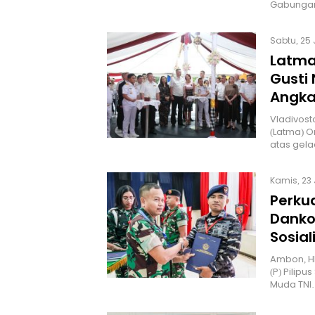
Gabung
Sabtu, 25 
Latma 
Gusti
Angka
Vladivost
(Latma) O
atas gel
Kamis, 23 
Perkua
Danko
Sosial
Ambon, HNN
(P) Pilip
Muda TNI