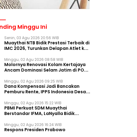
nding Minggu Ini
Senin, 03 Agu 2026 20:56 WIB
Muaythai NTB Bidik Prestasi Terbaik di
IMC 2026, Turunkan Delapan Atlet ke
Kejurnas Bekasi
Minggu, 02 Agu 2026 08:58 WIB
Molornya Renovasi Kolam Kertajaya
Ancam Dominasi Selam Jatim di PON
2028
Minggu, 02 Agu 2026 09:25 WIB
Dana Kompensasi Jadi Bancakan
Pemburu Rente, IPPS Indonesia Desak
TPST Bantargebang Ditutup
Permanen
Minggu, 02 Agu 2026 15:22 WIB
PBMI Perkuat SDM Muaythai
Berstandar IFMA, LaNyalla Bidik
Prestasi Dunia
Minggu, 02 Agu 2026 16:24 WIB
Respons Presiden Prabowo