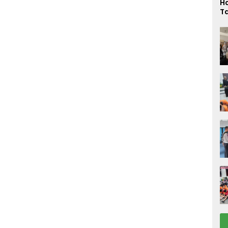
H
T
L