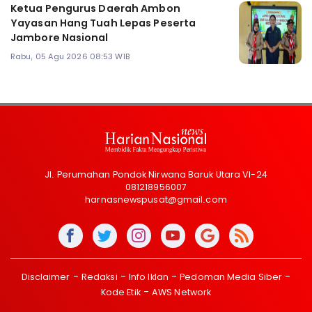
Ketua Pengurus Daerah Ambon
Yayasan Hang Tuah Lepas Peserta
Jambore Nasional
Rabu, 05 Agu 2026 08:53 WIB
Jl. Perumahan Pondok Nirwana Baruk Utara VI-24
081218956007
harnasnewspusat@gmail.com
Disclaimer
Redaksi
Info Iklan
Pedoman Media Siber
Kode Etik
AWS Network