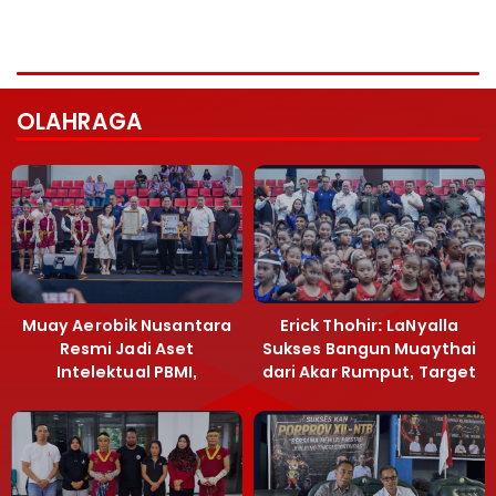
OLAHRAGA
Muay Aerobik Nusantara
Erick Thohir: LaNyalla
Resmi Jadi Aset
Sukses Bangun Muaythai
Intelektual PBMI,
dari Akar Rumput, Target
Menpora Sebut
Emas SEA Games
Terobosan Bangun
Grassroots