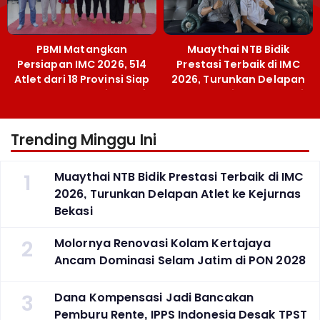
PBMI Matangkan
Muaythai NTB Bidik
Persiapan IMC 2026, 514
Prestasi Terbaik di IMC
Atlet dari 18 Provinsi Siap
2026, Turunkan Delapan
Berlaga Besok di Bekasi
Atlet ke Kejurnas Bekasi
Trending Minggu Ini
1
Muaythai NTB Bidik Prestasi Terbaik di IMC
2026, Turunkan Delapan Atlet ke Kejurnas
Bekasi
2
Molornya Renovasi Kolam Kertajaya
Ancam Dominasi Selam Jatim di PON 2028
3
Dana Kompensasi Jadi Bancakan
Pemburu Rente, IPPS Indonesia Desak TPST