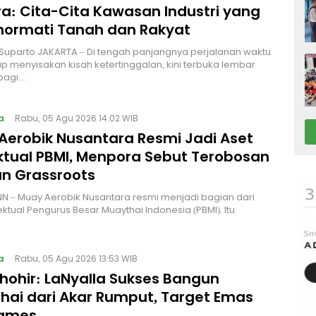
a: Cita-Cita Kawasan Industri yang
ormati Tanah dan Rakyat
 Suparto JAKARTA – Di tengah panjangnya perjalanan waktu
p menyisakan kisah ketertinggalan, kini terbuka lembar
bagi…
a
Rabu, 05 Agu 2026 14:02 WIB
Aerobik Nusantara Resmi Jadi Aset
ektual PBMI, Menpora Sebut Terobosan
n Grassroots
NN – Muay Aerobik Nusantara resmi menjadi bagian dari
ektual Pengurus Besar Muaythai Indonesia (PBMI). Itu
a
Rabu, 05 Agu 2026 13:53 WIB
Thohir: LaNyalla Sukses Bangun
hai dari Akar Rumput, Target Emas
Games