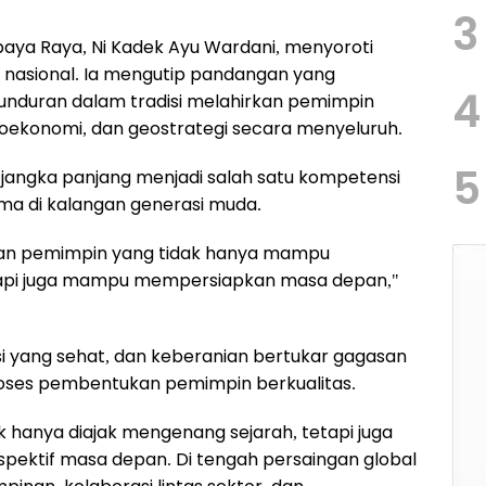
3
aya Raya, Ni Kadek Ayu Wardani, menyoroti
nasional. Ia mengutip pandangan yang
4
nduran dalam tradisi melahirkan pemimpin
eoekonomi, dan geostrategi secara menyeluruh.
5
jangka panjang menjadi salah satu kompetensi
ama di kalangan generasi muda.
an pemimpin yang tidak hanya mampu
tetapi juga mampu mempersiapkan masa depan,"
kusi yang sehat, dan keberanian bertukar gagasan
oses pembentukan pemimpin berkualitas.
dak hanya diajak mengenang sejarah, tetapi juga
spektif masa depan. Di tengah persaingan global