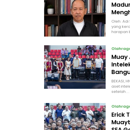
Madur
Mengh
Oleh: Adi
yang kera
harapan 
Olahrag
Muay 
Intel
Bangu
BEKASI, H
aset intel
setelah…
Olahrag
Erick 
Muayt
SEA 