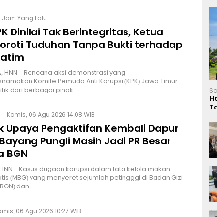
2 Jam Yang Lalu
K Dinilai Tak Berintegritas, Ketua
Soroti Tuduhan Tanpa Bukti terhadap
Jatim
, HNN – Rencana aksi demonstrasi yang
namakan Komite Pemuda Anti Korupsi (KPK) Jawa Timur
itik dari berbagai pihak.…
Sa
H
T
Kamis, 06 Agu 2026 14:08 WIB
L
lik Upaya Pengaktifan Kembali Dapur
Bayang Pungli Masih Jadi PR Besar
a BGN
HNN - Kasus dugaan korupsi dalam tata kelola makan
atis (MBG) yang menyeret sejumlah petingggi di Badan Gizi
 (BGN) dan…
amis, 06 Agu 2026 10:27 WIB