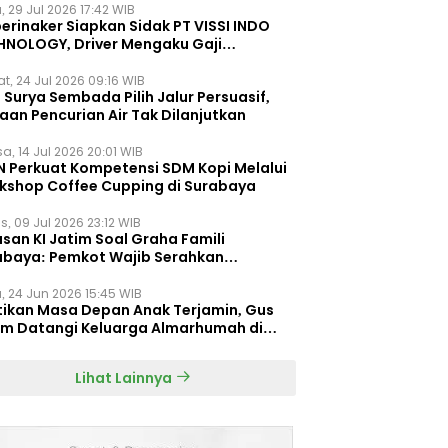
, 29 Jul 2026 17:42 WIB
erinaker Siapkan Sidak PT VISSI INDO
HNOLOGY, Driver Mengaku Gaji
otong Rp3 Juta
t, 24 Jul 2026 09:16 WIB
Surya Sembada Pilih Jalur Persuasif,
aan Pencurian Air Tak Dilanjutkan
a, 14 Jul 2026 20:01 WIB
N Perkuat Kompetensi SDM Kopi Melalui
kshop Coffee Cupping di Surabaya
s, 09 Jul 2026 23:12 WIB
san KI Jatim Soal Graha Famili
abaya: Pemkot Wajib Serahkan
umen Re-planning PT SAS
, 24 Jun 2026 15:45 WIB
tikan Masa Depan Anak Terjamin, Gus
im Datangi Keluarga Almarhumah di
orembun
Lihat Lainnya