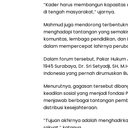
"Kader harus membangun kapasitas di
di tengah masyarakat," ujarnya.
Mahmud juga mendorong terbentuknya
menghadapi tantangan yang semakin k
komunitas, lembaga pendidikan, dan ins
dalam mempercepat lahirnya peruba
Dalam forum tersebut, Pakar Hukum A
1945 Surabaya, Dr. Sri Setyadji, SH,
Indonesia yang pernah dirumuskan B
Menurutnya, gagasan tersebut dibangu
keadilan sosial yang menjadi fondasi P
menjawab berbagai tantangan pemb
distribusi kesejahteraan.
"Tujuan akhirnya adalah menghadirkan
rakyat," katanya.