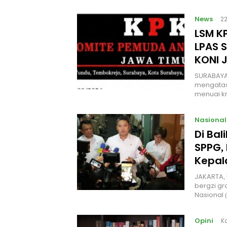
News
2
LSM KP
LPAS 
KONI 
SURABAYA
mengatas
menuai kr
Nasional
Di Ba
SPPG, 
Kepal
JAKARTA, 
bergzi gr
Nasional
Opini
K