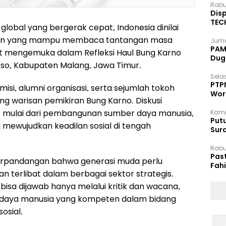
Rabu
Disp
TEC
lobal yang bergerak cepat, Indonesia dinilai
Dip
in yang mampu membaca tantangan masa
Juma
PAM 
t mengemuka dalam Refleksi Haul Bung Karno
Dug
oso, Kabupaten Malang, Jawa Timur.
Selas
PTP
isi, alumni organisasi, serta sejumlah tokoh
Wor
g warisan pemikiran Bung Karno. Diskusi
s, mulai dari pembangunan sumber daya manusia,
Kami
Putu
 mewujudkan keadilan sosial di tengah
Sur
Dok
Rabu
Pas
erpandangan bahwa generasi muda perlu
Fah
terlibat dalam berbagai sektor strategis.
Moj
isa dijawab hanya melalui kritik dan wacana,
r daya manusia yang kompeten dalam bidang
osial.