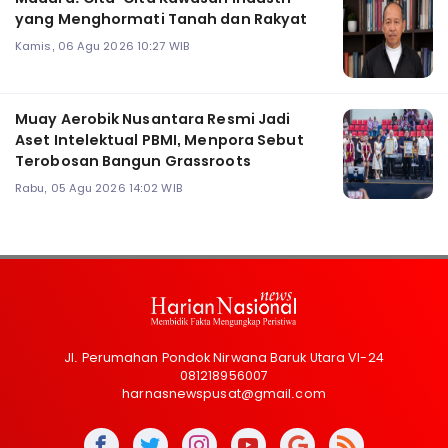
yang Menghormati Tanah dan Rakyat
Kamis, 06 Agu 2026 10:27 WIB
Muay Aerobik Nusantara Resmi Jadi
Aset Intelektual PBMI, Menpora Sebut
Terobosan Bangun Grassroots
Rabu, 05 Agu 2026 14:02 WIB
Jl. Perumahan Pondok Nirwana Baruk Utara VI-24
081218956007
harnasnewspusat@gmail.com