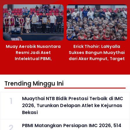
Muaythai Jatim
Muay Aerobik Nusantara
Erick Thohir: LaNyalla
Resmi Jadi Aset
Sukses Bangun Muaythai
Intelektual PBMI,
dari Akar Rumput, Target
Menpora Sebut
Emas SEA Games
Terobosan Bangun
Grassroots
Trending Minggu Ini
1
Muaythai NTB Bidik Prestasi Terbaik di IMC
2026, Turunkan Delapan Atlet ke Kejurnas
Bekasi
2
PBMI Matangkan Persiapan IMC 2026, 514