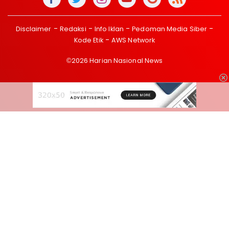
Disclaimer
Redaksi
Info Iklan
Pedoman Media Siber
Kode Etik
AWS Network
©2026 Harian Nasional News