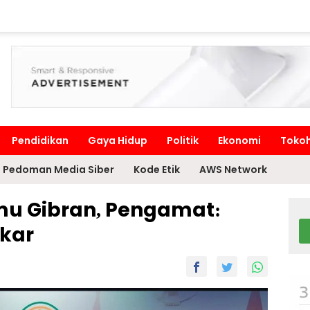
Pendidikan
Gaya Hidup
Politik
Ekonomi
Toko
Pedoman Media Siber
Kode Etik
AWS Network
u Gibran, Pengamat:
lkar