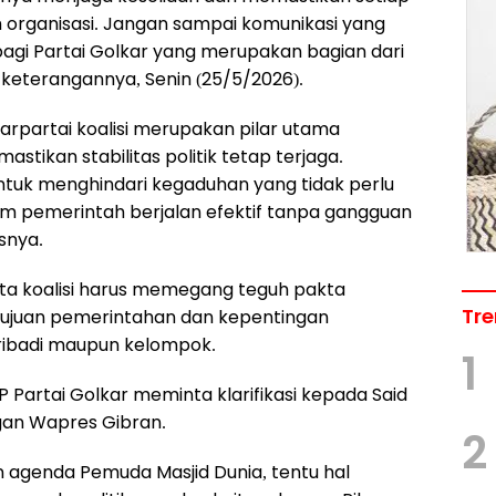
m organisasi. Jangan sampai komunikasi yang
agi Partai Golkar yang merupakan bagian dari
am keterangannya, Senin (25/5/2026).
tarpartai koalisi merupakan pilar utama
tikan stabilitas politik tetap terjaga.
 untuk menghindari kegaduhan yang tidak perlu
pemerintah berjalan efektif tanpa gangguan
snya.
gota koalisi harus memegang teguh pakta
Tre
tujuan pemerintahan dan kepentingan
ribadi maupun kelompok.
1
 Partai Golkar meminta klarifikasi kepada Said
gan Wapres Gibran.
2
n agenda Pemuda Masjid Dunia, tentu hal