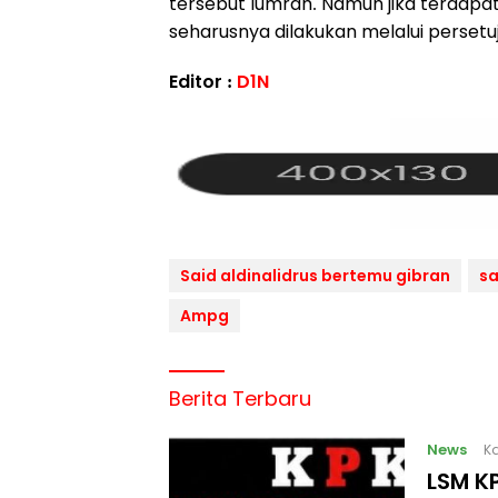
tersebut lumrah. Namun jika terdapat
seharusnya dilakukan melalui persetu
Editor :
D1N
Said aldinalidrus bertemu gibran
sa
Ampg
Berita Terbaru
News
Ka
LSM KP