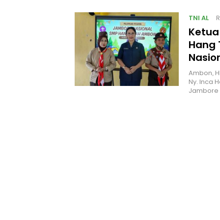
TNI AL
R
Ketua
Hang 
Nasio
Ambon, H
Ny. Inca 
Jambore 