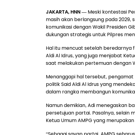
JAKARTA, HNN —
Meski kontestasi Pem
masih akan berlangsung pada 2029, 
komunikasi dengan Wakil Presiden 
dukungan strategis untuk Pilpres me
Hal itu mencuat setelah beredarnya f
Aldi Al Idrus, yang juga menjabat K
saat melakukan pertemuan dengan W
Menanggapi hal tersebut, pengamat ko
politik Said Aldi Al Idrus yang mende
dalam rangka membangun komunikasi 
Namun demikian, Adi menegaskan bah
persetujuan partai. Pasalnya, selain
Ketua Umum AMPG yang merupakan or
“Sebagai sayap partai, AMPG seharu