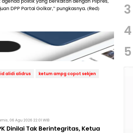
 agenda politik yang berkaitan dengan Pilpres,
3
juan DPP Partai Golkar,” pungkasnya. (Red)
4
5
id alidi alidrus
ketum ampg copot sekjen
mis, 06 Agu 2026 22:01 WIB
K Dinilai Tak Berintegritas, Ketua