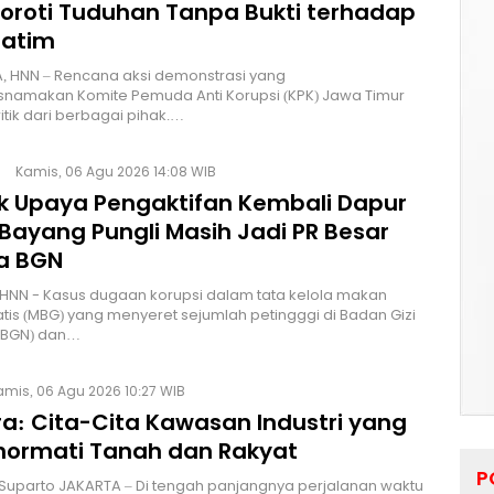
Soroti Tuduhan Tanpa Bukti terhadap
Jatim
, HNN – Rencana aksi demonstrasi yang
namakan Komite Pemuda Anti Korupsi (KPK) Jawa Timur
itik dari berbagai pihak.…
Kamis, 06 Agu 2026 14:08 WIB
lik Upaya Pengaktifan Kembali Dapur
Bayang Pungli Masih Jadi PR Besar
a BGN
HNN - Kasus dugaan korupsi dalam tata kelola makan
atis (MBG) yang menyeret sejumlah petingggi di Badan Gizi
 (BGN) dan…
amis, 06 Agu 2026 10:27 WIB
a: Cita-Cita Kawasan Industri yang
ormati Tanah dan Rakyat
P
 Suparto JAKARTA – Di tengah panjangnya perjalanan waktu