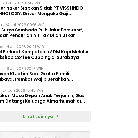
, 29 Jul 2026 17:42 WIB
erinaker Siapkan Sidak PT VISSI INDO
HNOLOGY, Driver Mengaku Gaji
otong Rp3 Juta
t, 24 Jul 2026 09:16 WIB
Surya Sembada Pilih Jalur Persuasif,
aan Pencurian Air Tak Dilanjutkan
a, 14 Jul 2026 20:01 WIB
N Perkuat Kompetensi SDM Kopi Melalui
kshop Coffee Cupping di Surabaya
s, 09 Jul 2026 23:12 WIB
san KI Jatim Soal Graha Famili
abaya: Pemkot Wajib Serahkan
umen Re-planning PT SAS
, 24 Jun 2026 15:45 WIB
tikan Masa Depan Anak Terjamin, Gus
im Datangi Keluarga Almarhumah di
orembun
Lihat Lainnya