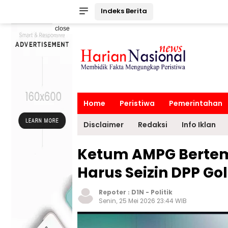
Indeks Berita
close
Home
Peristiwa
Pemerintahan
Disclaimer
Redaksi
Info Iklan
Ketum AMPG Bertem
Harus Seizin DPP Go
Repoter :
D1N
-
Politik
Senin, 25 Mei 2026 23:44 WIB