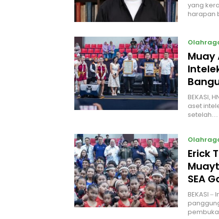
yang kera
harapan 
Olahrag
Muay 
Intel
Bangu
BEKASI, H
aset intel
setelah…
Olahrag
Erick 
Muayt
SEA 
BEKASI – 
panggung
pembukaa