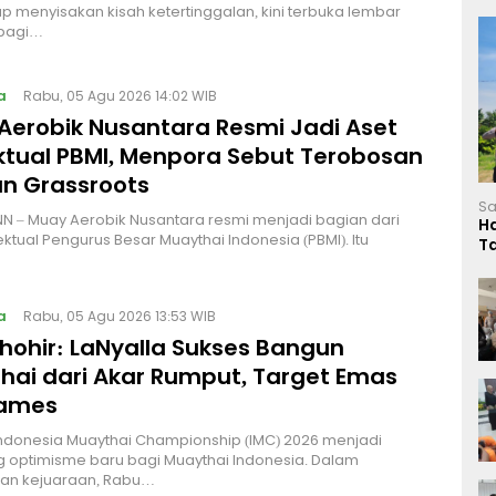
p menyisakan kisah ketertinggalan, kini terbuka lembar
bagi…
a
Rabu, 05 Agu 2026 14:02 WIB
Aerobik Nusantara Resmi Jadi Aset
ektual PBMI, Menpora Sebut Terobosan
n Grassroots
Sa
NN – Muay Aerobik Nusantara resmi menjadi bagian dari
H
ektual Pengurus Besar Muaythai Indonesia (PBMI). Itu
T
L
a
Rabu, 05 Agu 2026 13:53 WIB
Thohir: LaNyalla Sukses Bangun
hai dari Akar Rumput, Target Emas
Games
Indonesia Muaythai Championship (IMC) 2026 menjadi
 optimisme baru bagi Muaythai Indonesia. Dalam
n kejuaraan, Rabu…