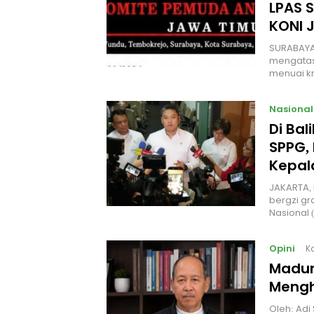
LPAS 
KONI 
SURABAYA
mengatas
menuai kr
Nasional
Di Ba
SPPG, 
Kepal
JAKARTA, 
bergzi gr
Nasional
Opini
K
Madur
Mengh
Oleh: Adi