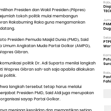
Rabu
Disp
ilihan Presiden dan Wakil Presiden (Pilpres)
TEC
Dip
sejumlah tokoh politik mulai membangun
Juma
Gibran Rakabuming Raka guna mengamankan
PAM 
ndatang.
Dug
Selas
oto Presiden Pemuda Masjid Dunia (PMD), Said
PTP
etua Umum Angkatan Muda Partai Golkar (AMPG),
Wor
apres Gibran.
Kami
Putu
munikasi politik Dr. Adi Suparto menilai langkah
Sur
Dok
kati Wapres Gibran sah-sah saja apabila dilakukan
Rabu
politik.
Pas
Fah
Moj
wa langkah tersebut tetap harus melalui
 menjabat Presiden PMD, Said Aldi juga merupakan
ganisasi sayap Partai Golkar.
snya menjaga kesolidan dan memastikan setiap