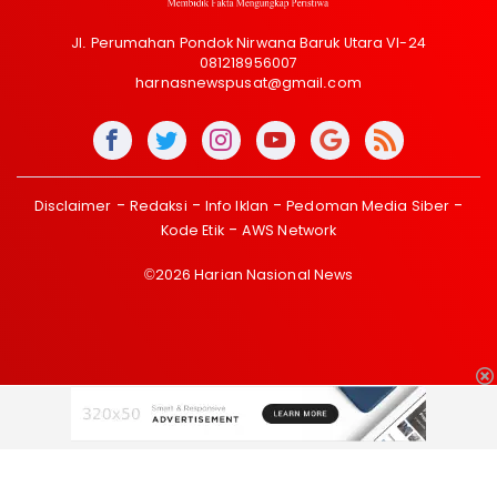
Jl. Perumahan Pondok Nirwana Baruk Utara VI-24
081218956007
harnasnewspusat@gmail.com
Disclaimer
Redaksi
Info Iklan
Pedoman Media Siber
Kode Etik
AWS Network
©2026 Harian Nasional News