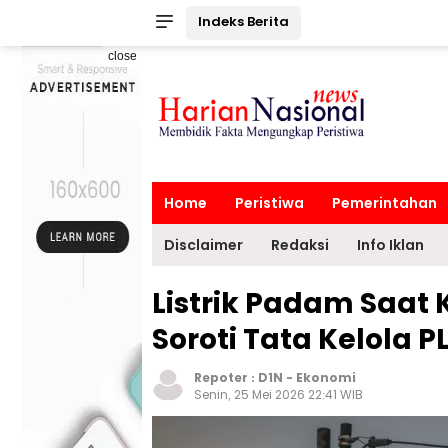
Indeks Berita
close
Home
Peristiwa
Pemerintahan
Disclaimer
Redaksi
Info Iklan
Listrik Padam Saat 
Soroti Tata Kelola P
Repoter :
D1N
-
Ekonomi
Senin, 25 Mei 2026 22:41 WIB