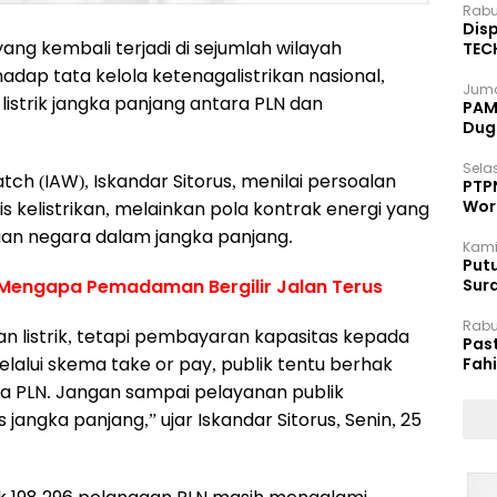
Rabu
Disp
ng kembali terjadi di sejumlah wilayah
TEC
Dip
ap tata kelola ketenagalistrikan nasional,
Juma
listrik jangka panjang antara PLN dan
PAM 
Dug
Selas
tch (IAW), Iskandar Sitorus, menilai persoalan
PTP
Wor
 kelistrikan, melainkan pola kontrak energi yang
gan negara dalam jangka panjang.
Kami
Putu
us Mengapa Pemadaman Bergilir Jalan Terus
Sur
Dok
Rabu
 listrik, tetapi pembayaran kapasitas kepada
Pas
lalui skema take or pay, publik tentu berhak
Fah
Moj
a PLN. Jangan sampai pelayanan publik
jangka panjang,” ujar Iskandar Sitorus, Senin, 25