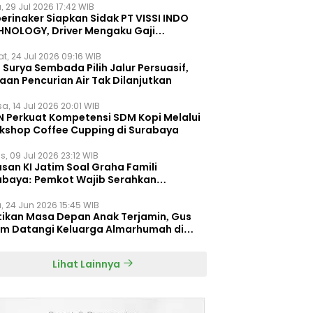
, 29 Jul 2026 17:42 WIB
erinaker Siapkan Sidak PT VISSI INDO
HNOLOGY, Driver Mengaku Gaji
otong Rp3 Juta
t, 24 Jul 2026 09:16 WIB
Surya Sembada Pilih Jalur Persuasif,
aan Pencurian Air Tak Dilanjutkan
a, 14 Jul 2026 20:01 WIB
N Perkuat Kompetensi SDM Kopi Melalui
kshop Coffee Cupping di Surabaya
s, 09 Jul 2026 23:12 WIB
san KI Jatim Soal Graha Famili
abaya: Pemkot Wajib Serahkan
umen Re-planning PT SAS
, 24 Jun 2026 15:45 WIB
tikan Masa Depan Anak Terjamin, Gus
im Datangi Keluarga Almarhumah di
orembun
Lihat Lainnya