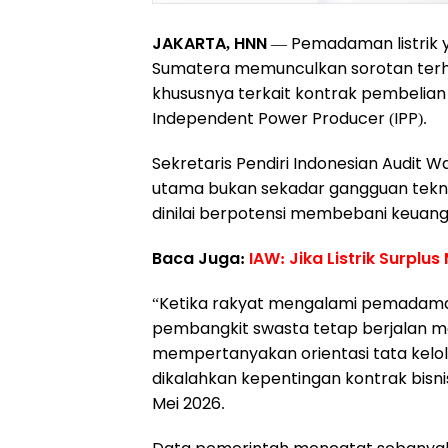
JAKARTA, HNN
— Pemadaman listrik ya
Sumatera memunculkan sorotan terhad
khususnya terkait kontrak pembelian 
Independent Power Producer (IPP).
Sekretaris Pendiri Indonesian Audit Wa
utama bukan sekadar gangguan teknis
dinilai berpotensi membebani keuan
Baca Juga:
IAW: Jika Listrik Surpl
“Ketika rakyat mengalami pemadaman
pembangkit swasta tetap berjalan me
mempertanyakan orientasi tata kelol
dikalahkan kepentingan kontrak bisnis 
Mei 2026.