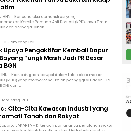
Jatim
, HNN – Rencana aksi demonstrasi yang
namakan Komite Pemuda Anti Korupsi (KPK) Jawa Timur
itik dari berbagai pihak.…
15 Jam Yang Lalu
lik Upaya Pengaktifan Kembali Dapur
Bayang Pungli Masih Jadi PR Besar
a BGN
HNN - Kasus dugaan korupsi dalam tata kelola makan
atis (MBG) yang menyeret sejumlah petingggi di Badan Gizi
 (BGN) dan…
8 Jam Yang Lalu
a: Cita-Cita Kawasan Industri yang
ormati Tanah dan Rakyat
 Suparto JAKARTA – Di tengah panjangnya perjalanan waktu
p menyisakan kisah ketertinggalan, kini terbuka lembar