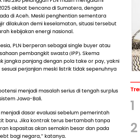
 198.296 pelanggan PLN masih mengalami
2025 akibat bencana di Sumatera, dengan
ada di Aceh. Meski penghentian sementara
njir dilakukan demi keselamatan, situasi tersebut
ah kebijakan energi nasional.
esia, PLN berperan sebagai single buyer atau
rusahaan pembangkit swasta (IPP). Skema
k jangka panjang dengan pola take or pay, yakni
sesuai perjanjian meski listrik tidak sepenuhnya
Tre
potensi menjadi masalah serius di tengah surplus
 sistem Jawa-Bali.
1
ya menjadi dasar evaluasi sebelum pemerintah
 baru. Jika kontrak terus bertambah tanpa
2
ran kapasitas akan semakin besar dan pada
ebt bagi negara,” katanya.