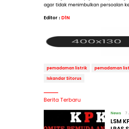
agar tidak menimbulkan persoalan ke
Editor :
D1N
pemadaman listrik
pemadaman list
Iskandar Sitorus
Berita Terbaru
News
7
LSM KP
LPAS 