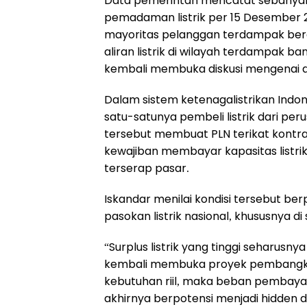
Data pemerintah mencatat sebanyak
pemadaman listrik per 15 Desember 
mayoritas pelanggan terdampak ber
aliran listrik di wilayah terdampak ba
kembali membuka diskusi mengenai ar
Dalam sistem ketenagalistrikan Indon
satu-satunya pembeli listrik dari pe
tersebut membuat PLN terikat kontra
kewajiban membayar kapasitas listrik 
terserap pasar.
Iskandar menilai kondisi tersebut ber
pasokan listrik nasional, khususnya di
“Surplus listrik yang tinggi seharusn
kembali membuka proyek pembangkit
kebutuhan riil, maka beban pembaya
akhirnya berpotensi menjadi hidden d