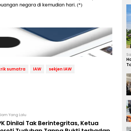
uangan negara di kemudian hari. (*)
Sa
H
T
rik sumatra
IAW
sekjen IAW
L
 Jam Yang Lalu
K Dinilai Tak Berintegritas, Ketua
Soroti Tuduhan Tanpa Bukti terhadap