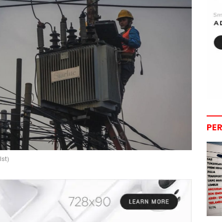
PE
st)