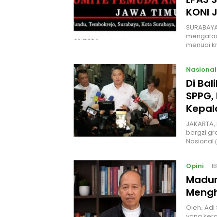
KONI 
SURABAYA
mengatas
menuai kr
Nasional
Di Ba
SPPG, 
Kepal
JAKARTA, 
bergzi gr
Nasional
Opini
1
Madur
Mengh
Oleh: Adi
yang kera