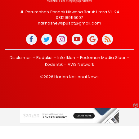
Jl. Perumahan Pondok Nirwana Baruk Utara VI-24
081218956007
harnasnewspusat@gmail.com
Disclaimer
Redaksi
Info Iklan
Pedoman Media Siber
Kode Etik
AWS Network
©2026 Harian Nasional News