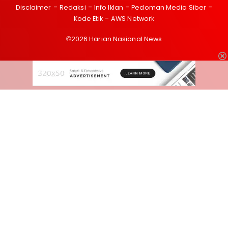
Disclaimer
Redaksi
Info Iklan
Pedoman Media Siber
Kode Etik
AWS Network
©2026 Harian Nasional News