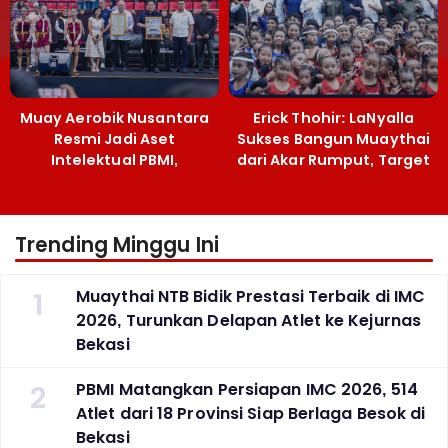
Muay Aerobik Nusantara
Erick Thohir: LaNyalla
Resmi Jadi Aset
Sukses Bangun Muaythai
Intelektual PBMI,
dari Akar Rumput, Target
Menpora Sebut
Emas SEA Games
Terobosan Bangun
Grassroots
Trending Minggu Ini
1
Muaythai NTB Bidik Prestasi Terbaik di IMC
2026, Turunkan Delapan Atlet ke Kejurnas
Bekasi
2
PBMI Matangkan Persiapan IMC 2026, 514
Atlet dari 18 Provinsi Siap Berlaga Besok di
Bekasi