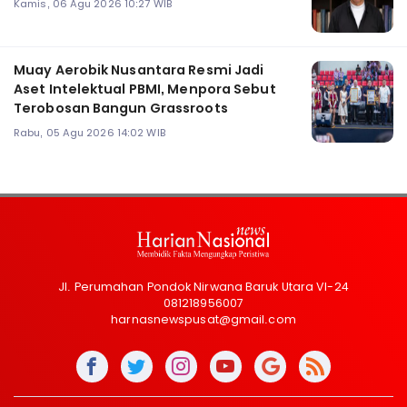
Kamis, 06 Agu 2026 10:27 WIB
Muay Aerobik Nusantara Resmi Jadi
Aset Intelektual PBMI, Menpora Sebut
Terobosan Bangun Grassroots
Rabu, 05 Agu 2026 14:02 WIB
Jl. Perumahan Pondok Nirwana Baruk Utara VI-24
081218956007
harnasnewspusat@gmail.com