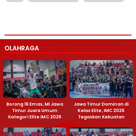
OLAHRAGA
Borong 16 Emas, MI Jawa
Jawa Timur Dominan di
Timur Juara Umum
Kelas Elite, IMC 2026
Kategori Elite IMC 2026
Tegaskan Kekuatan
Muaythai Jatim