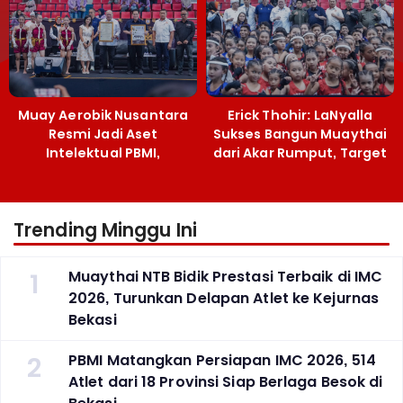
Muay Aerobik Nusantara
Erick Thohir: LaNyalla
Resmi Jadi Aset
Sukses Bangun Muaythai
Intelektual PBMI,
dari Akar Rumput, Target
Menpora Sebut
Emas SEA Games
Terobosan Bangun
Grassroots
Trending Minggu Ini
1
Muaythai NTB Bidik Prestasi Terbaik di IMC
2026, Turunkan Delapan Atlet ke Kejurnas
Bekasi
2
PBMI Matangkan Persiapan IMC 2026, 514
Atlet dari 18 Provinsi Siap Berlaga Besok di