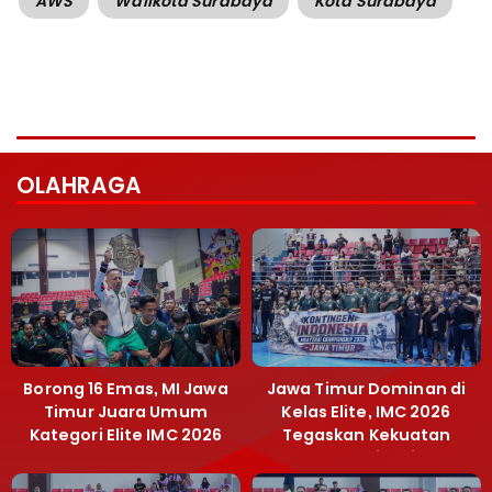
AWS
Walikota Surabaya
Kota Surabaya
OLAHRAGA
Borong 16 Emas, MI Jawa
Jawa Timur Dominan di
Timur Juara Umum
Kelas Elite, IMC 2026
Kategori Elite IMC 2026
Tegaskan Kekuatan
Muaythai Jatim