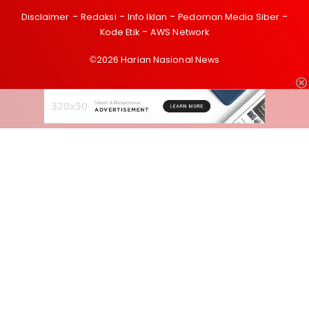
Disclaimer
Redaksi
Info Iklan
Pedoman Media Siber
Kode Etik
AWS Network
©2026 Harian Nasional News