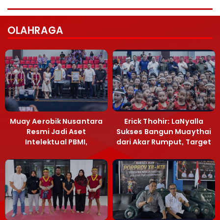
OLAHRAGA
Muay Aerobik Nusantara
Erick Thohir: LaNyalla
Resmi Jadi Aset
Sukses Bangun Muaythai
Intelektual PBMI,
dari Akar Rumput, Target
Menpora Sebut
Emas SEA Games
Terobosan Bangun
Grassroots