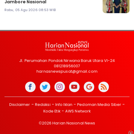
Jambore Nasional
Rabu, 05 Agu 2026 08:53 WIB
Jl. Perumahan Pondok Nirwana Baruk Utara VI-24
081218956007
harnasnewspusat@gmail.com
Disclaimer
Redaksi
Info Iklan
Pedoman Media Siber
Kode Etik
AWS Network
©2026 Harian Nasional News