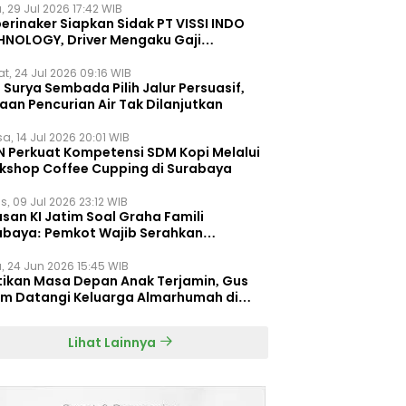
, 29 Jul 2026 17:42 WIB
erinaker Siapkan Sidak PT VISSI INDO
HNOLOGY, Driver Mengaku Gaji
otong Rp3 Juta
t, 24 Jul 2026 09:16 WIB
Surya Sembada Pilih Jalur Persuasif,
aan Pencurian Air Tak Dilanjutkan
a, 14 Jul 2026 20:01 WIB
N Perkuat Kompetensi SDM Kopi Melalui
kshop Coffee Cupping di Surabaya
s, 09 Jul 2026 23:12 WIB
san KI Jatim Soal Graha Famili
abaya: Pemkot Wajib Serahkan
umen Re-planning PT SAS
, 24 Jun 2026 15:45 WIB
tikan Masa Depan Anak Terjamin, Gus
im Datangi Keluarga Almarhumah di
orembun
Lihat Lainnya