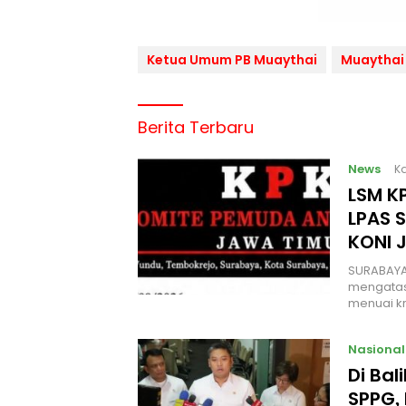
Ketua Umum PB Muaythai
Muaythai
Berita Terbaru
News
Ka
LSM KP
LPAS 
KONI 
SURABAYA
mengatas
menuai kr
Nasional
Di Ba
SPPG, 