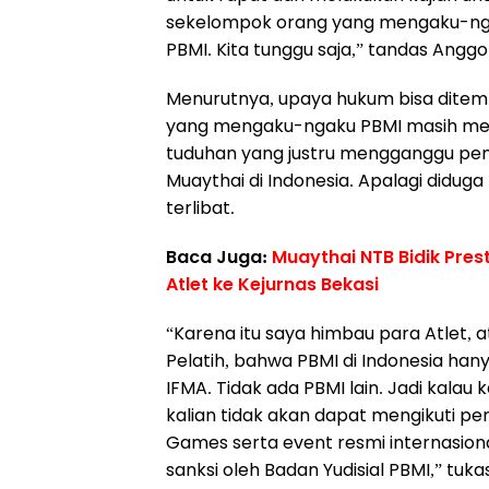
sekelompok orang yang mengaku-nga
PBMI. Kita tunggu saja,” tandas Anggot
Menurutnya, upaya hukum bisa ditem
yang mengaku-ngaku PBMI masih memb
tuduhan yang justru mengganggu pem
Muaythai di Indonesia. Apalagi didug
terlibat.
Baca Juga:
Muaythai NTB Bidik Pres
Atlet ke Kejurnas Bekasi
“Karena itu saya himbau para Atlet, a
Pelatih, bahwa PBMI di Indonesia hany
IFMA. Tidak ada PBMI lain. Jadi kalau
kalian tidak akan dapat mengikuti pe
Games serta event resmi internasiona
sanksi oleh Badan Yudisial PBMI,” tuka