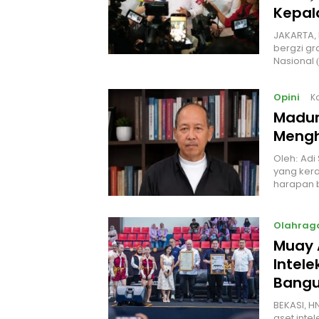
Kepal
JAKARTA, 
bergzi gr
Nasional
Opini
K
Madur
Mengh
Oleh: Adi
yang kera
harapan 
Olahrag
Muay 
Intel
Bangu
BEKASI, H
aset intel