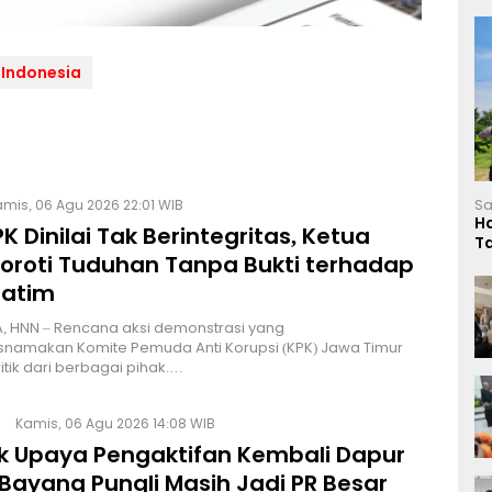
 Indonesia
mis, 06 Agu 2026 22:01 WIB
Sa
H
K Dinilai Tak Berintegritas, Ketua
T
Soroti Tuduhan Tanpa Bukti terhadap
L
Jatim
, HNN – Rencana aksi demonstrasi yang
namakan Komite Pemuda Anti Korupsi (KPK) Jawa Timur
itik dari berbagai pihak.…
Kamis, 06 Agu 2026 14:08 WIB
lik Upaya Pengaktifan Kembali Dapur
Bayang Pungli Masih Jadi PR Besar