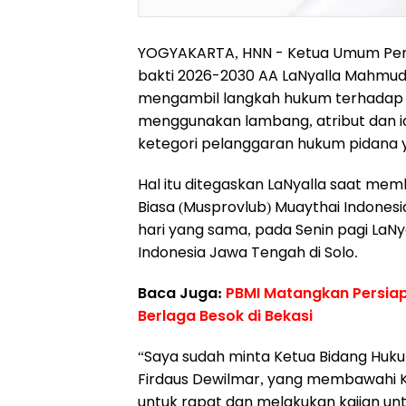
YOGYAKARTA, HNN - Ketua Umum Peng
bakti 2026-2030 AA LaNyalla Mahmud M
mengambil langkah hukum terhadap 
menggunakan lambang, atribut dan id
ketegori pelanggaran hukum pidana 
Hal itu ditegaskan LaNyalla saat me
Biasa (Musprovlub) Muaythai Indonesia
hari yang sama, pada Senin pagi LaN
Indonesia Jawa Tengah di Solo.
Baca Juga:
PBMI Matangkan Persiapan
Berlaga Besok di Bekasi
“Saya sudah minta Ketua Bidang Hukum
Firdaus Dewilmar, yang membawahi Kom
untuk rapat dan melakukan kajian u