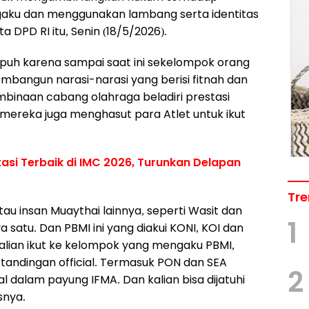
ku dan menggunakan lambang serta identitas
a DPD RI itu, Senin (18/5/2026).
puh karena sampai saat ini sekelompok orang
angun narasi-narasi yang berisi fitnah dan
binaan cabang olahraga beladiri prestasi
a mereka juga menghasut para Atlet untuk ikut
tasi Terbaik di IMC 2026, Turunkan Delapan
Tre
tau insan Muaythai lainnya, seperti Wasit dan
1
a satu. Dan PBMI ini yang diakui KONI, KOI dan
 kalian ikut ke kelompok yang mengaku PBMI,
rtandingan official. Termasuk PON dan SEA
2
l dalam payung IFMA. Dan kalian bisa dijatuhi
snya.