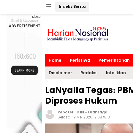
Indeks Berita
close
Home
Peristiwa
Pemerintahan
Disclaimer
Redaksi
Info Iklan
LaNyalla Tegas: PB
Diproses Hukum
Repoter :
D1N
-
Olahraga
Selasa, 19 Mei 2026 12:08 WIB