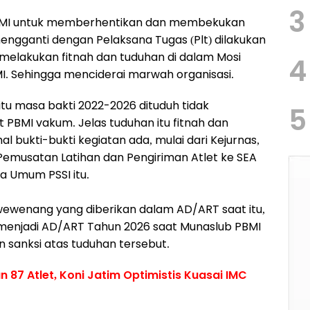
3
 PBMI untuk memberhentikan dan membekukan
engganti dengan Pelaksana Tugas (Plt) dilakukan
 melakukan fitnah dan tuduhan di dalam Mosi
4
MI. Sehingga menciderai marwah organisasi.
tu masa bakti 2022-2026 dituduh tidak
5
PBMI vakum. Jelas tuduhan itu fitnah dan
 bukti-bukti kegiatan ada, mulai dari Kejurnas,
, Pemusatan Latihan dan Pengiriman Atlet ke SEA
a Umum PSSI itu.
s wewenang yang diberikan dalam AD/ART saat itu,
menjadi AD/ART Tahun 2026 saat Munaslub PBMI
an sanksi atas tuduhan tersebut.
 87 Atlet, Koni Jatim Optimistis Kuasai IMC