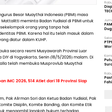
Rabu
Disp
TEC
urus Besar Muaythai Indonesia (PBMI) masa
Dip
attalitti meminta Badan Yudisial di PBMI untuk
Juma
PAM 
sekelompok orang yang tanpa hak
Dug
entitas PBMI. Karena hal itu telah masuk dalam
Selas
yang diatur dalam KUHP.
PTP
Wor
mbuka secara resmi Musyawarah Provinsi Luar
Kami
 DIY di Yogyakarta, Senin (18/5/2026) malam. Di
Putu
yalla telah membuka Musprovlub Muaythai
Sur
Dok
Rabu
Pas
 IMC 2026, 514 Atlet dari 18 Provinsi Siap
Fah
Moj
, Pak Alirman Sori dan Ketua Badan Yudisial, Pak
ite Disiplin, Komite Banding, dan Komite Etik
ntuk mengambil langkah hukum terhadap