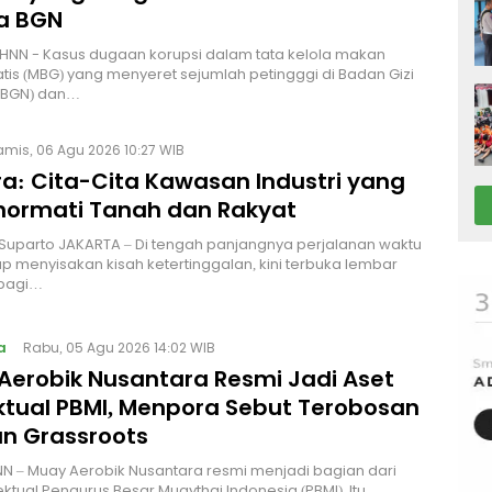
a BGN
HNN - Kasus dugaan korupsi dalam tata kelola makan
atis (MBG) yang menyeret sejumlah petingggi di Badan Gizi
 (BGN) dan…
amis, 06 Agu 2026 10:27 WIB
a: Cita-Cita Kawasan Industri yang
ormati Tanah dan Rakyat
 Suparto JAKARTA – Di tengah panjangnya perjalanan waktu
p menyisakan kisah ketertinggalan, kini terbuka lembar
bagi…
a
Rabu, 05 Agu 2026 14:02 WIB
Aerobik Nusantara Resmi Jadi Aset
ektual PBMI, Menpora Sebut Terobosan
n Grassroots
NN – Muay Aerobik Nusantara resmi menjadi bagian dari
ektual Pengurus Besar Muaythai Indonesia (PBMI). Itu