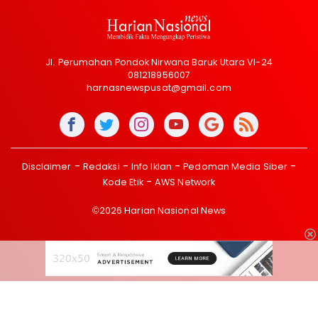
Jl. Perumahan Pondok Nirwana Baruk Utara VI-24
081218956007
harnasnewspusat@gmail.com
Disclaimer
Redaksi
Info Iklan
Pedoman Media Siber
Kode Etik
AWS Network
©2026 Harian Nasional News