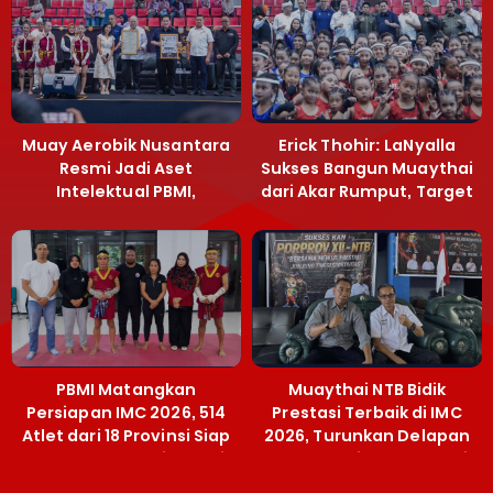
Muay Aerobik Nusantara
Erick Thohir: LaNyalla
Resmi Jadi Aset
Sukses Bangun Muaythai
Intelektual PBMI,
dari Akar Rumput, Target
Menpora Sebut
Emas SEA Games
Terobosan Bangun
Grassroots
PBMI Matangkan
Muaythai NTB Bidik
Persiapan IMC 2026, 514
Prestasi Terbaik di IMC
Atlet dari 18 Provinsi Siap
2026, Turunkan Delapan
Berlaga Besok di Bekasi
Atlet ke Kejurnas Bekasi