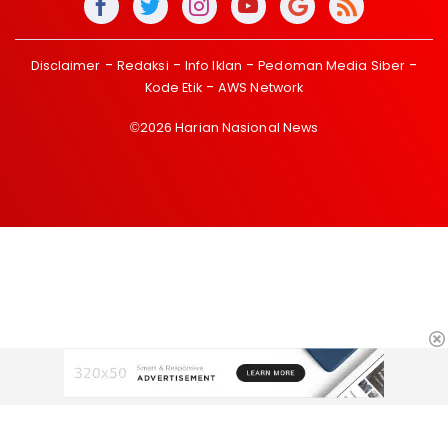
Disclaimer
Redaksi
Info Iklan
Pedoman Media Siber
Kode Etik
AWS Network
©2026 Harian Nasional News