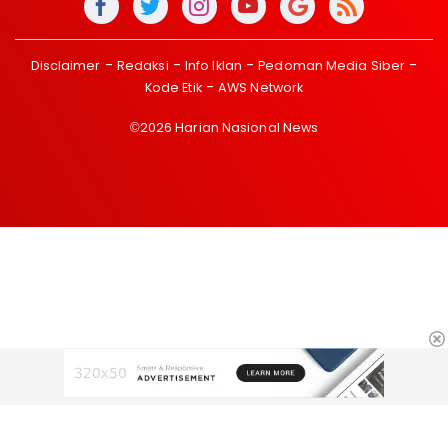
Disclaimer
Redaksi
Info Iklan
Pedoman Media Siber
Kode Etik
AWS Network
©2026 Harian Nasional News