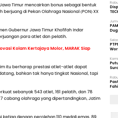
Rabu
i Jawa Timur mencairkan bonus sebagai bentuk
Disp
ah berjuang di Pekan Olahraga Nasional (PON) XX
TEC
Dip
Juma
PAM 
men Gubernur Jawa Timur Khofifah Indar
Dug
juangan para atlet dan pelatih.
Selas
PTP
ovasi Kolam Kertajaya Molor, MARAK Siap
Wor
Kami
Putu
 itu berharap prestasi atlet-atlet dapat
Sur
Dok
tang, bahkan tak hanya tingkat Nasional, tapi
Rabu
Pas
Fah
Moj
kuat sebanyak 543 atlet, 161 pelatih, dan 78
 37 cabang olahraga yang dipertandingkan, Jatim
si ketiga dengan perolehan 110 medali emas, 89