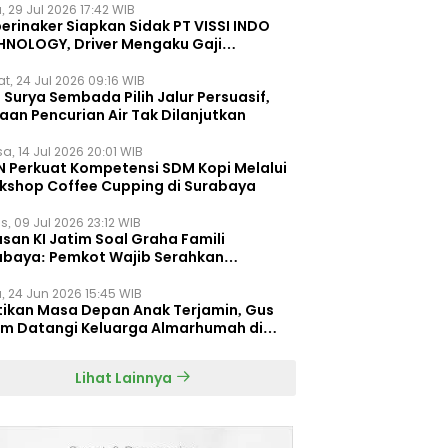
, 29 Jul 2026 17:42 WIB
erinaker Siapkan Sidak PT VISSI INDO
HNOLOGY, Driver Mengaku Gaji
otong Rp3 Juta
t, 24 Jul 2026 09:16 WIB
Surya Sembada Pilih Jalur Persuasif,
aan Pencurian Air Tak Dilanjutkan
a, 14 Jul 2026 20:01 WIB
N Perkuat Kompetensi SDM Kopi Melalui
kshop Coffee Cupping di Surabaya
s, 09 Jul 2026 23:12 WIB
san KI Jatim Soal Graha Famili
abaya: Pemkot Wajib Serahkan
umen Re-planning PT SAS
, 24 Jun 2026 15:45 WIB
tikan Masa Depan Anak Terjamin, Gus
im Datangi Keluarga Almarhumah di
orembun
Lihat Lainnya