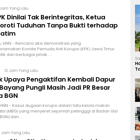
 Jam Yang Lalu
K Dinilai Tak Berintegritas, Ketua
Soroti Tuduhan Tanpa Bukti terhadap
Jatim
, HNN – Rencana aksi demonstrasi yang
namakan Komite Pemuda Anti Korupsi (KPK) Jawa Timur
itik dari berbagai pihak.…
Sa
H
T
12 Jam Yang Lalu
L
lik Upaya Pengaktifan Kembali Dapur
Bayang Pungli Masih Jadi PR Besar
a BGN
HNN - Kasus dugaan korupsi dalam tata kelola makan
atis (MBG) yang menyeret sejumlah petingggi di Badan Gizi
 (BGN) dan…
6 Jam Yang Lalu