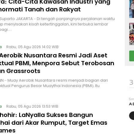
a: Cita-Cita Kawasan Industri yang
ormati Tanah dan Rakyat
 Suparto JAKARTA – Di tengah panjangnya perjalanan waktu
p menyisakan kisah ketertinggalan, kini terbuka lembar
bagi…
a
Rabu, 05 Agu 2026 14:02 WIB
Aerobik Nusantara Resmi Jadi Aset
ektual PBMI, Menpora Sebut Terobosan
n Grassroots
NN – Muay Aerobik Nusantara resmi menjadi bagian dari
ektual Pengurus Besar Muaythai Indonesia (PBMI). Itu
a
Rabu, 05 Agu 2026 13:53 WIB
Thohir: LaNyalla Sukses Bangun
hai dari Akar Rumput, Target Emas
Games