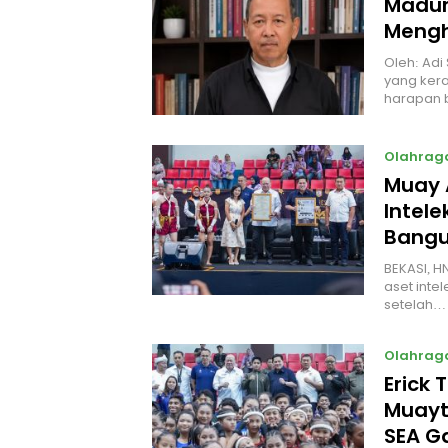
Madur
Mengh
Oleh: Adi
yang kera
harapan 
Olahrag
Muay 
Intel
Bangu
BEKASI, H
aset intel
setelah…
Olahrag
Erick 
Muayt
SEA 