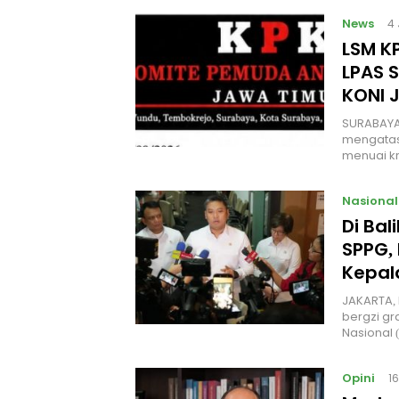
News
4
LSM KP
LPAS 
KONI 
SURABAYA
mengatas
menuai kr
Nasional
Di Ba
SPPG, 
Kepal
JAKARTA, 
bergzi gr
Nasional
Opini
1