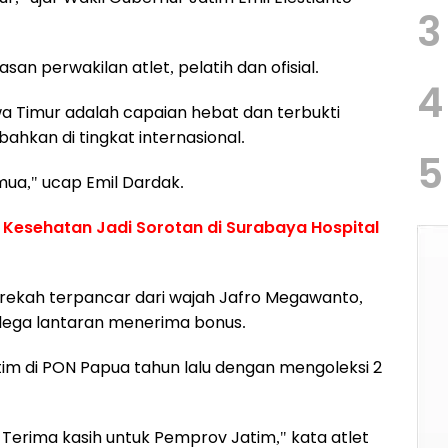
3
an perwakilan atlet, pelatih dan ofisial.
4
wa Timur adalah capaian hebat dan terbukti
hkan di tingkat internasional.
5
emua," ucap Emil Dardak.
i Kesehatan Jadi Sorotan di Surabaya Hospital
ekah terpancar dari wajah Jafro Megawanto,
 lega lantaran menerima bonus.
tim di PON Papua tahun lalu dengan mengoleksi 2
r. Terima kasih untuk Pemprov Jatim," kata atlet