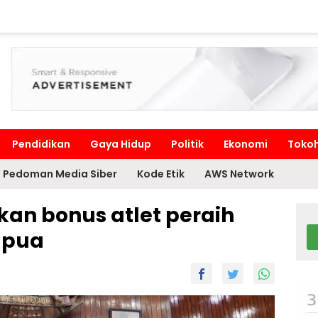
Pendidikan
Gaya Hidup
Politik
Ekonomi
Toko
Pedoman Media Siber
Kode Etik
AWS Network
kan bonus atlet peraih
apua