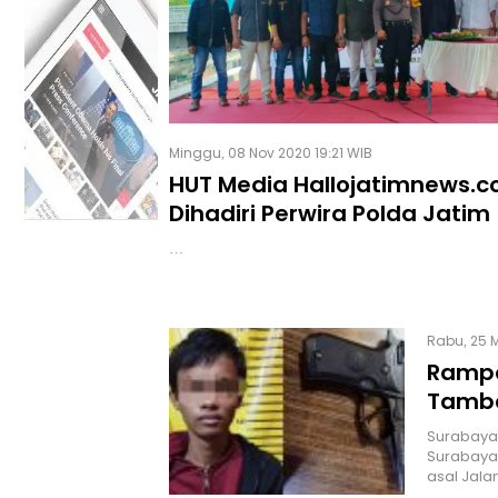
Minggu, 08 Nov 2020 19:21 WIB
HUT Media Hallojatimnews.co
Dihadiri Perwira Polda Jatim
…
Rabu, 25 M
Rampo
Tamba
Surabaya,
Surabaya 
asal Jala