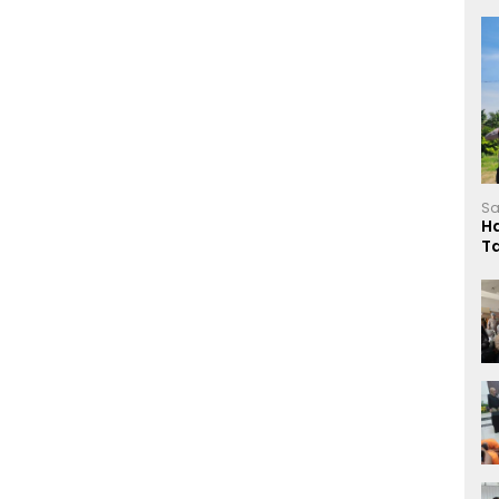
Sa
H
T
L