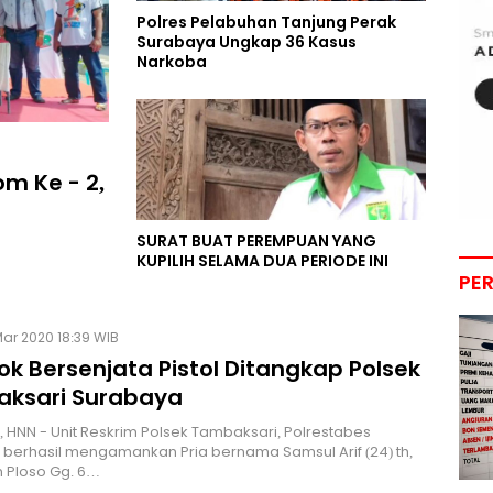
Polres Pelabuhan Tanjung Perak
Surabaya Ungkap 36 Kasus
Narkoba
m Ke - 2,
SURAT BUAT PEREMPUAN YANG
KUPILIH SELAMA DUA PERIODE INI
PE
ar 2020 18:39 WIB
k Bersenjata Pistol Ditangkap Polsek
ksari Surabaya
 HNN - Unit Reskrim Polsek Tambaksari, Polrestabes
berhasil mengamankan Pria bernama Samsul Arif (24) th,
n Ploso Gg. 6…