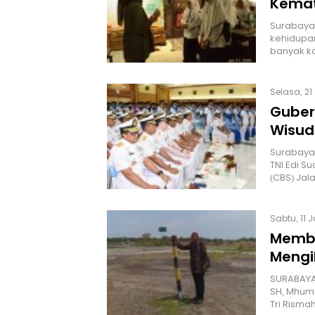
Kemat
Surabaya 
kehidupa
banyak k
Selasa, 21
Guber
Wisud
Surabaya
TNI Edi S
(CBS) Jal
Sabtu, 11 
Memba
Mengi
SURABAYA 
SH, Mhum
Tri Risma