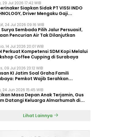
, 29 Jul 2026 17:42 WIB
erinaker Siapkan Sidak PT VISSI INDO
HNOLOGY, Driver Mengaku Gaji
otong Rp3 Juta
t, 24 Jul 2026 09:16 WIB
Surya Sembada Pilih Jalur Persuasif,
aan Pencurian Air Tak Dilanjutkan
a, 14 Jul 2026 20:01 WIB
N Perkuat Kompetensi SDM Kopi Melalui
kshop Coffee Cupping di Surabaya
s, 09 Jul 2026 23:12 WIB
san KI Jatim Soal Graha Famili
abaya: Pemkot Wajib Serahkan
umen Re-planning PT SAS
, 24 Jun 2026 15:45 WIB
tikan Masa Depan Anak Terjamin, Gus
im Datangi Keluarga Almarhumah di
orembun
Lihat Lainnya