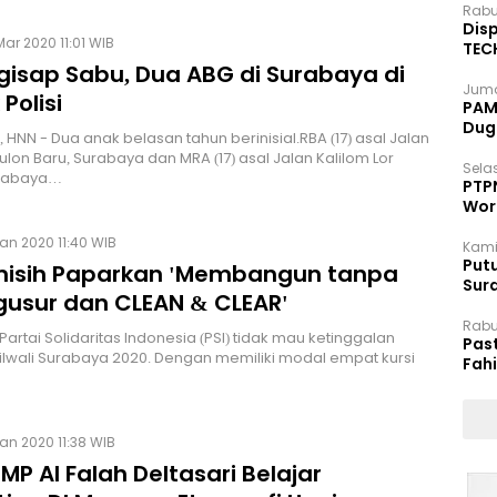
Rabu
Disp
Mar 2020 11:01 WIB
TEC
Dip
Ngisap Sabu, Dua ABG di Surabaya di
Juma
Polisi
PAM 
Dug
 HNN - Dua anak belasan tahun berinisial.RBA (17) asal Jalan
lon Baru, Surabaya dan MRA (17) asal Jalan Kalilom Lor
Selas
urabaya…
PTP
Wor
an 2020 11:40 WIB
Kami
Putu
isih Paparkan 'Membangun tanpa
Sur
usur dan CLEAN & CLEAR'
Dok
Rabu
Partai Solidaritas Indonesia (PSI) tidak mau ketinggalan
Pas
lwali Surabaya 2020. Dengan memiliki modal empat kursi
Fah
Moj
an 2020 11:38 WIB
MP Al Falah Deltasari Belajar