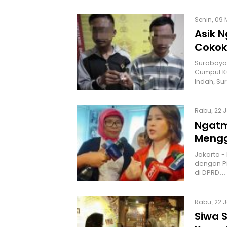
Senin, 09 
Asik 
Cokok 
Surabaya,
Cumput Ku
Indah, S
Rabu, 22 J
Ngatm
Mengg
Jakarta - 
dengan Pi
di DPRD…
Rabu, 22 J
Siwa S