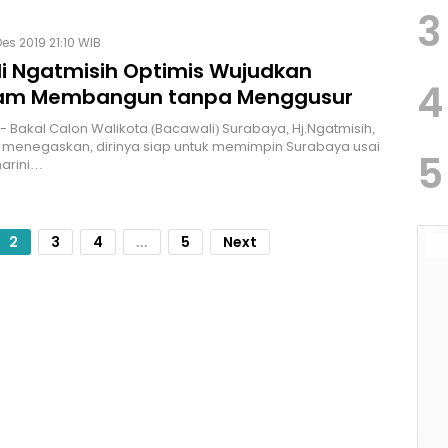
3
Des 2019 21:10 WIB
i Ngatmisih Optimis Wujudkan
4
am Membangun tanpa Menggusur
 Bakal Calon Walikota (Bacawali) Surabaya, Hj.Ngatmisih,
 menegaskan, dirinya siap untuk memimpin Surabaya usai
5
harini…
2
3
4
...
5
Next