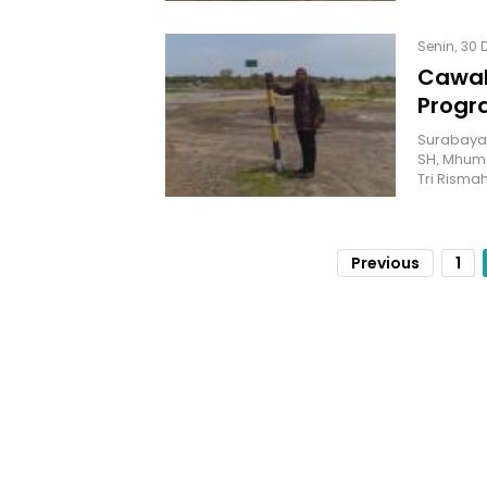
Senin, 30 
Cawal
Progr
Surabaya-
SH, Mhum
Tri Risma
Previous
1