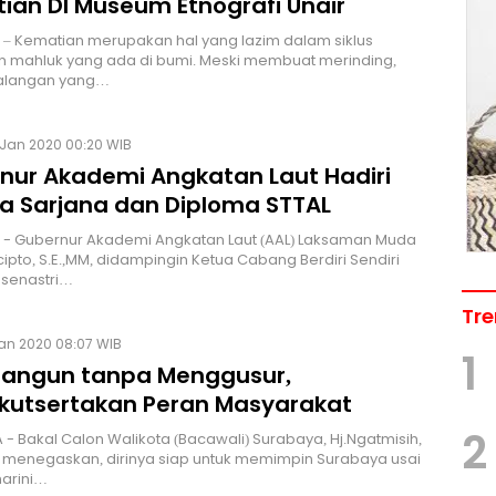
ian DI Museum Etnografi Unair
– Kematian merupakan hal yang lazim dalam siklus
n mahluk yang ada di bumi. Meski membuat merinding,
alangan yang…
 Jan 2020 00:20 WIB
nur Akademi Angkatan Laut Hadiri
a Sarjana dan Diploma STTAL
 - Gubernur Akademi Angkatan Laut (AAL) Laksaman Muda
ucipto, S.E.,MM, didampingin Ketua Cabang Berdiri Sendiri
asenastri…
Tre
Jan 2020 08:07 WIB
1
ngun tanpa Menggusur,
kutsertakan Peran Masyarakat
2
- Bakal Calon Walikota (Bacawali) Surabaya, Hj.Ngatmisih,
 menegaskan, dirinya siap untuk memimpin Surabaya usai
harini…