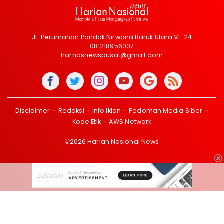
Jl. Perumahan Pondok Nirwana Baruk Utara VI-24
081218956007
harnasnewspusat@gmail.com
Disclaimer
Redaksi
Info Iklan
Pedoman Media Siber
Kode Etik
AWS Network
©2026 Harian Nasional News