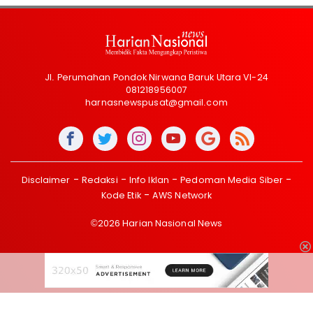
Jl. Perumahan Pondok Nirwana Baruk Utara VI-24
081218956007
harnasnewspusat@gmail.com
Disclaimer
Redaksi
Info Iklan
Pedoman Media Siber
Kode Etik
AWS Network
©2026 Harian Nasional News