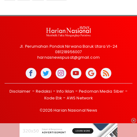
Jl. Perumahan Pondok Nirwana Baruk Utara VI-24
081218956007
harnasnewspusat@gmail.com
Disclaimer
Redaksi
Info Iklan
Pedoman Media Siber
Kode Etik
AWS Network
©2026 Harian Nasional News