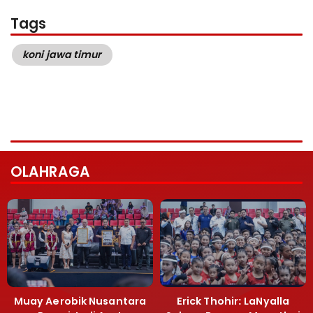
Tags
koni jawa timur
OLAHRAGA
Muay Aerobik Nusantara
Erick Thohir: LaNyalla