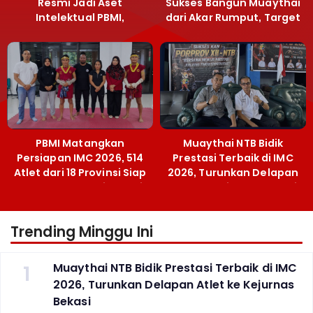
Resmi Jadi Aset
Sukses Bangun Muaythai
Intelektual PBMI,
dari Akar Rumput, Target
Menpora Sebut
Emas SEA Games
Terobosan Bangun
Grassroots
PBMI Matangkan
Muaythai NTB Bidik
Persiapan IMC 2026, 514
Prestasi Terbaik di IMC
Atlet dari 18 Provinsi Siap
2026, Turunkan Delapan
Berlaga Besok di Bekasi
Atlet ke Kejurnas Bekasi
Trending Minggu Ini
1
Muaythai NTB Bidik Prestasi Terbaik di IMC
2026, Turunkan Delapan Atlet ke Kejurnas
Bekasi