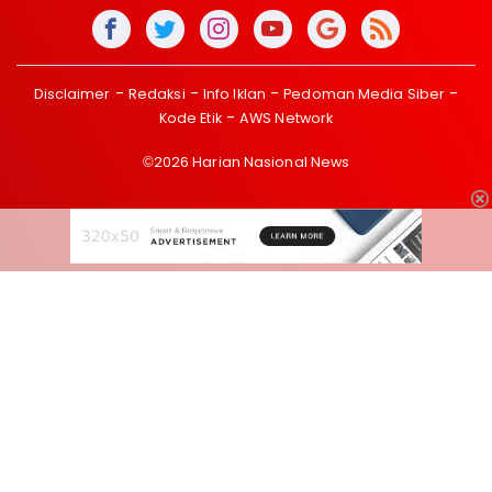
Disclaimer
Redaksi
Info Iklan
Pedoman Media Siber
Kode Etik
AWS Network
©2026 Harian Nasional News