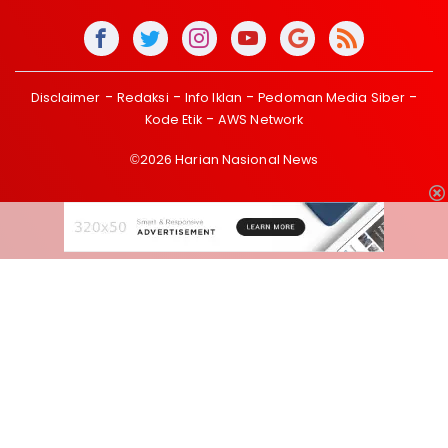
Disclaimer
Redaksi
Info Iklan
Pedoman Media Siber
Kode Etik
AWS Network
©2026 Harian Nasional News