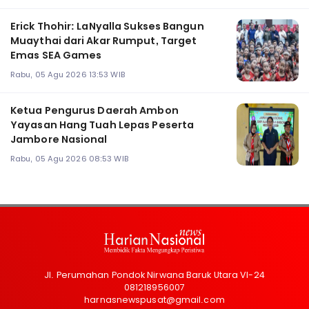
Erick Thohir: LaNyalla Sukses Bangun
Muaythai dari Akar Rumput, Target
Emas SEA Games
Rabu, 05 Agu 2026 13:53 WIB
Ketua Pengurus Daerah Ambon
Yayasan Hang Tuah Lepas Peserta
Jambore Nasional
Rabu, 05 Agu 2026 08:53 WIB
Jl. Perumahan Pondok Nirwana Baruk Utara VI-24
081218956007
harnasnewspusat@gmail.com