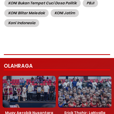
KONI Bukan Tempat Cuci Dosa Politik
PBJI
KONI Blitar Meledak
KONI Jatim
Koni Indonesia
OLAHRAGA
Muay Aerobik Nusantara
Erick Thohir: LaNyalla