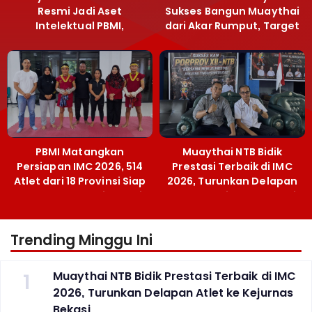
Resmi Jadi Aset
Sukses Bangun Muaythai
Intelektual PBMI,
dari Akar Rumput, Target
Menpora Sebut
Emas SEA Games
Terobosan Bangun
Grassroots
PBMI Matangkan
Muaythai NTB Bidik
Persiapan IMC 2026, 514
Prestasi Terbaik di IMC
Atlet dari 18 Provinsi Siap
2026, Turunkan Delapan
Berlaga Besok di Bekasi
Atlet ke Kejurnas Bekasi
Trending Minggu Ini
1
Muaythai NTB Bidik Prestasi Terbaik di IMC
2026, Turunkan Delapan Atlet ke Kejurnas
Bekasi