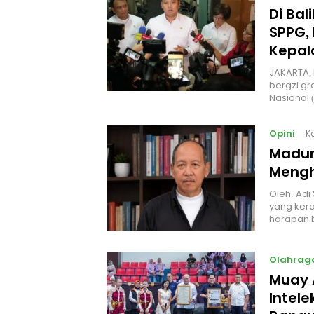
Di Ba
SPPG, 
Kepal
JAKARTA, 
bergzi gr
Nasional
Opini
K
Madur
Mengh
Oleh: Adi
yang kera
harapan 
Olahrag
Muay 
Intel