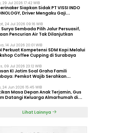
, 29 Jul 2026 17:42 WIB
erinaker Siapkan Sidak PT VISSI INDO
HNOLOGY, Driver Mengaku Gaji
otong Rp3 Juta
t, 24 Jul 2026 09:16 WIB
Surya Sembada Pilih Jalur Persuasif,
aan Pencurian Air Tak Dilanjutkan
a, 14 Jul 2026 20:01 WIB
N Perkuat Kompetensi SDM Kopi Melalui
kshop Coffee Cupping di Surabaya
s, 09 Jul 2026 23:12 WIB
san KI Jatim Soal Graha Famili
abaya: Pemkot Wajib Serahkan
umen Re-planning PT SAS
, 24 Jun 2026 15:45 WIB
tikan Masa Depan Anak Terjamin, Gus
im Datangi Keluarga Almarhumah di
orembun
Lihat Lainnya