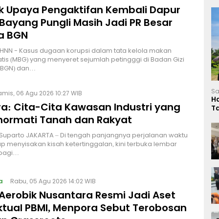
lik Upaya Pengaktifan Kembali Dapur
Bayang Pungli Masih Jadi PR Besar
a BGN
HNN - Kasus dugaan korupsi dalam tata kelola makan
atis (MBG) yang menyeret sejumlah petingggi di Badan Gizi
 (BGN) dan…
Sa
amis, 06 Agu 2026 10:27 WIB
H
a: Cita-Cita Kawasan Industri yang
T
L
ormati Tanah dan Rakyat
 Suparto JAKARTA – Di tengah panjangnya perjalanan waktu
p menyisakan kisah ketertinggalan, kini terbuka lembar
bagi…
a
Rabu, 05 Agu 2026 14:02 WIB
Aerobik Nusantara Resmi Jadi Aset
ektual PBMI, Menpora Sebut Terobosan