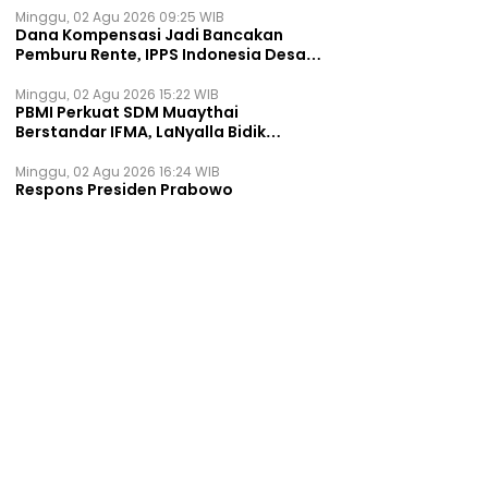
Minggu, 02 Agu 2026 09:25 WIB
Dana Kompensasi Jadi Bancakan
Pemburu Rente, IPPS Indonesia Desak
TPST Bantargebang Ditutup
Permanen
Minggu, 02 Agu 2026 15:22 WIB
PBMI Perkuat SDM Muaythai
Berstandar IFMA, LaNyalla Bidik
Prestasi Dunia
Minggu, 02 Agu 2026 16:24 WIB
Respons Presiden Prabowo