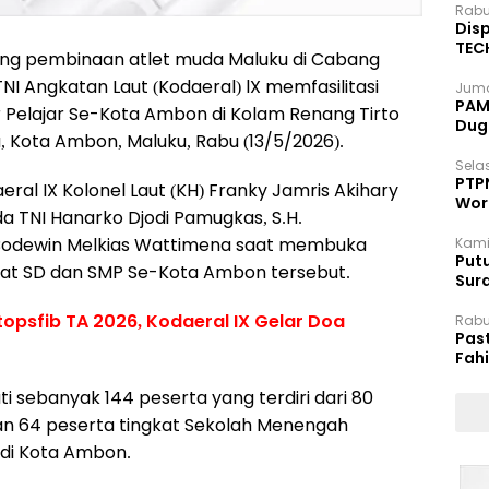
Rabu
Disp
TEC
g pembinaan atlet muda Maluku di Cabang
Dip
 Angkatan Laut (Kodaeral) lX memfasilitasi
Juma
PAM 
 Pelajar Se-Kota Ambon di Kolam Renang Tirto
Dug
a, Kota Ambon, Maluku, Rabu (13/5/2026).
Selas
PTP
aeral IX Kolonel Laut (KH) Franky Jamris Akihary
Wor
a TNI Hanarko Djodi Pamugkas, S.H.
Bodewin Melkias Wattimena saat membuka
Kami
Putu
kat SD dan SMP Se-Kota Ambon tersebut.
Sur
Dok
opsfib TA 2026, Kodaeral IX Gelar Doa
Rabu
Pas
Fah
Moj
i sebanyak 144 peserta yang terdiri dari 80
dan 64 peserta tingkat Sekolah Menengah
 di Kota Ambon.