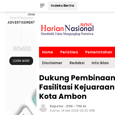
Indeks Berita
close
Home
Peristiwa
Pemerintahan
Disclaimer
Redaksi
Info Iklan
Dukung Pembinaan A
Fasilitasi Kejuaraa
Kota Ambon
Repoter :
D1N
-
TNI AL
Kamis, 14 Mei 2026 06:20 WIB