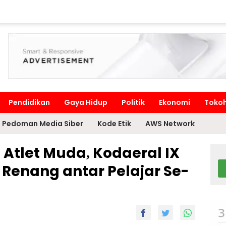
Pendidikan
Gaya Hidup
Politik
Ekonomi
Toko
Pedoman Media Siber
Kode Etik
AWS Network
tlet Muda, Kodaeral IX
n Renang antar Pelajar Se-