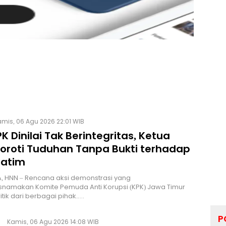
mis, 06 Agu 2026 22:01 WIB
K Dinilai Tak Berintegritas, Ketua
Soroti Tuduhan Tanpa Bukti terhadap
Jatim
, HNN – Rencana aksi demonstrasi yang
namakan Komite Pemuda Anti Korupsi (KPK) Jawa Timur
itik dari berbagai pihak.…
P
Kamis, 06 Agu 2026 14:08 WIB