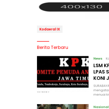
Kodaeral IX
Berita Terbaru
News
Ka
LSM KP
LPAS 
KONI 
SURABAYA
mengatas
menuai kr
Nasional