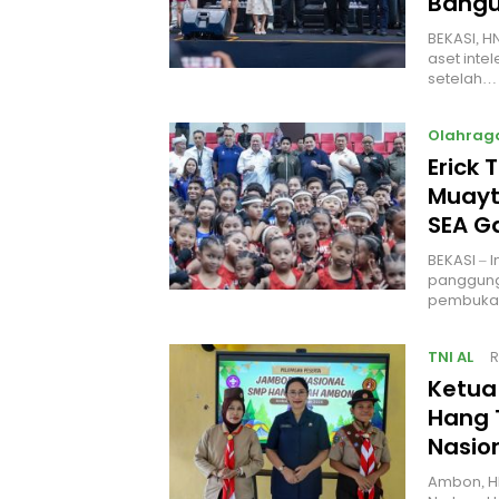
Bangu
BEKASI, H
aset intel
setelah…
Olahrag
Erick 
Muayt
SEA 
BEKASI – 
panggung
pembukaa
TNI AL
R
Ketua
Hang 
Nasio
Ambon, H