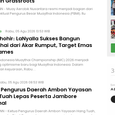
n Grassroots
NN – Muay Aerobik Nusantara resmi menjadi bagian dari
ektual Pengurus Besar Muaythai Indonesia (PBMI). Itu
a
Rabu, 05 Agu 2026 13:53 WIB
Thohir: LaNyalla Sukses Bangun
hai dari Akar Rumput, Target Emas
Games
Indonesia Muaythai Championship (IMC) 2026 menjadi
 optimisme baru bagi Muaythai Indonesia. Dalam
n kejuaraan, Rabu…
abu, 05 Agu 2026 08:53 WIB
 Pengurus Daerah Ambon Yayasan
Tuah Lepas Peserta Jambore
nal
NN - Ketua Pengurus Daerah Ambon Yayasan Hang Tuah,