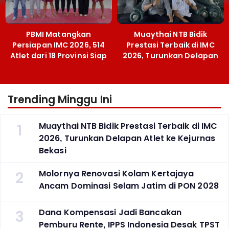
PBMI Matangkan
Muaythai NTB Bidik
Persiapan IMC 2026, 514
Prestasi Terbaik di IMC
Atlet dari 18 Provinsi Siap
2026, Turunkan Delapan
Berlaga Besok di Bekasi
Atlet ke Kejurnas Bekasi
Trending Minggu Ini
1
Muaythai NTB Bidik Prestasi Terbaik di IMC
2026, Turunkan Delapan Atlet ke Kejurnas
Bekasi
2
Molornya Renovasi Kolam Kertajaya
Ancam Dominasi Selam Jatim di PON 2028
3
Dana Kompensasi Jadi Bancakan
Pemburu Rente, IPPS Indonesia Desak TPST