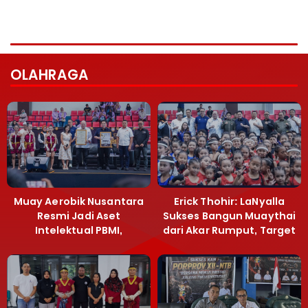
OLAHRAGA
Muay Aerobik Nusantara
Erick Thohir: LaNyalla
Resmi Jadi Aset
Sukses Bangun Muaythai
Intelektual PBMI,
dari Akar Rumput, Target
Menpora Sebut
Emas SEA Games
Terobosan Bangun
Grassroots