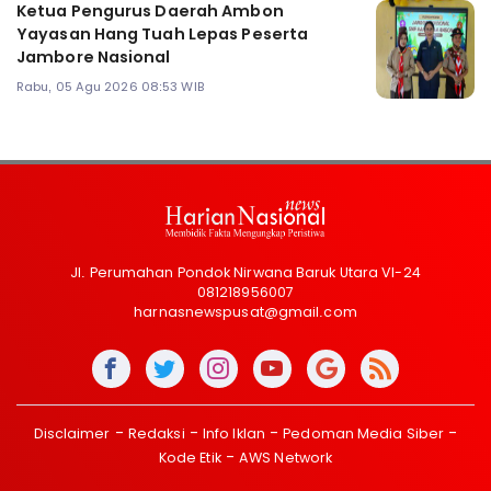
Ketua Pengurus Daerah Ambon
Yayasan Hang Tuah Lepas Peserta
Jambore Nasional
Rabu, 05 Agu 2026 08:53 WIB
Jl. Perumahan Pondok Nirwana Baruk Utara VI-24
081218956007
harnasnewspusat@gmail.com
Disclaimer
Redaksi
Info Iklan
Pedoman Media Siber
Kode Etik
AWS Network