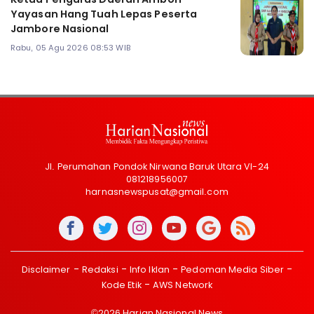
Yayasan Hang Tuah Lepas Peserta
Jambore Nasional
Rabu, 05 Agu 2026 08:53 WIB
Jl. Perumahan Pondok Nirwana Baruk Utara VI-24
081218956007
harnasnewspusat@gmail.com
Disclaimer
Redaksi
Info Iklan
Pedoman Media Siber
Kode Etik
AWS Network
©2026 Harian Nasional News