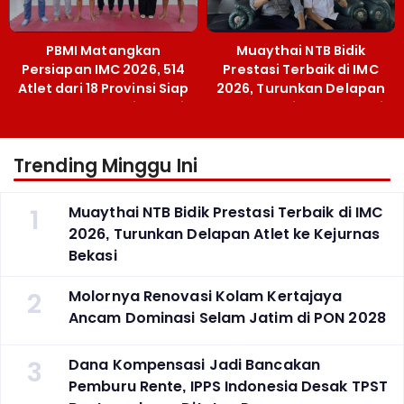
PBMI Matangkan
Muaythai NTB Bidik
Persiapan IMC 2026, 514
Prestasi Terbaik di IMC
Atlet dari 18 Provinsi Siap
2026, Turunkan Delapan
Berlaga Besok di Bekasi
Atlet ke Kejurnas Bekasi
Trending Minggu Ini
1
Muaythai NTB Bidik Prestasi Terbaik di IMC
2026, Turunkan Delapan Atlet ke Kejurnas
Bekasi
2
Molornya Renovasi Kolam Kertajaya
Ancam Dominasi Selam Jatim di PON 2028
3
Dana Kompensasi Jadi Bancakan
Pemburu Rente, IPPS Indonesia Desak TPST