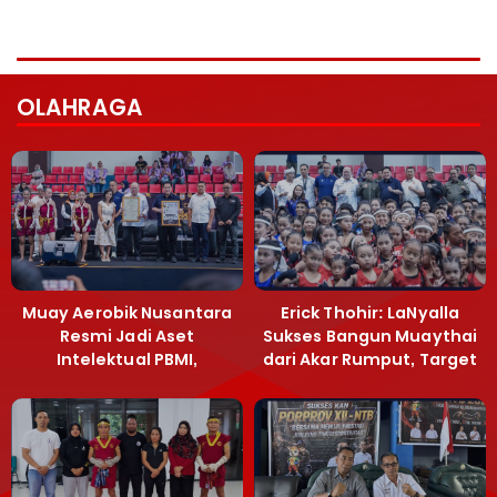
OLAHRAGA
Muay Aerobik Nusantara
Erick Thohir: LaNyalla
Resmi Jadi Aset
Sukses Bangun Muaythai
Intelektual PBMI,
dari Akar Rumput, Target
Menpora Sebut
Emas SEA Games
Terobosan Bangun
Grassroots