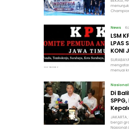
BEKASI, H
menunjuk
Champion
News
Ka
LSM KP
LPAS 
KONI 
SURABAYA
mengatas
menuai kr
Nasional
Di Ba
SPPG, 
Kepal
JAKARTA, 
bergzi gr
Nasional