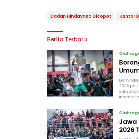
Dadan Hindayana Dicopot
Kantor 
Berita Terbaru
Olahrag
Boron
Umum 
Dominasi 
2026 palin
satu tolo
internasi
Olahrag
Jawa T
2026 