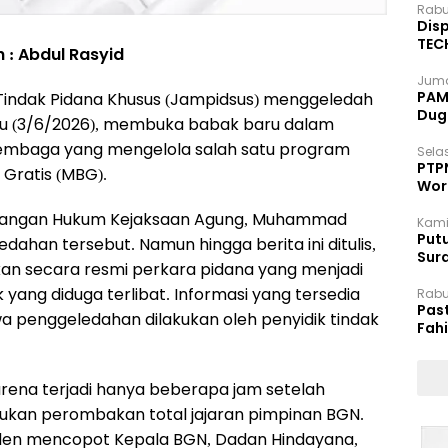
Rabu
Disp
TEC
h : Abdul Rasyid
Dip
Juma
PAM 
Tindak Pidana Khusus (Jampidsus) menggeledah
Dug
abu (3/6/2026), membuka babak baru dalam
 lembaga yang mengelola salah satu program
Selas
PTP
i Gratis (MBG).
Wor
erangan Hukum Kejaksaan Agung, Muhammad
Kami
Putu
han tersebut. Namun hingga berita ini ditulis,
Sur
 secara resmi perkara pidana yang menjadi
Dok
yang diduga terlibat. Informasi yang tersedia
Rabu
Pas
wa penggeledahan dilakukan oleh penyidik tindak
Fah
Moj
karena terjadi hanya beberapa jam setelah
kukan perombakan total jajaran pimpinan BGN.
iden mencopot Kepala BGN, Dadan Hindayana,