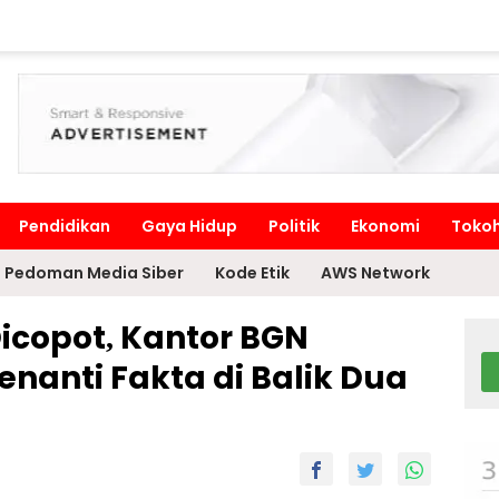
Pendidikan
Gaya Hidup
Politik
Ekonomi
Toko
Pedoman Media Siber
Kode Etik
AWS Network
copot, Kantor BGN
enanti Fakta di Balik Dua