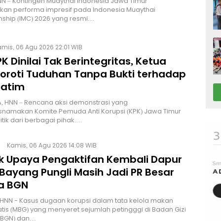
NN – Kontingen Muaythai Indonesia Jawa Timur
kan performa impresif pada Indonesia Muaythai
ship (IMC) 2026 yang resmi…
mis, 06 Agu 2026 22:01 WIB
K Dinilai Tak Berintegritas, Ketua
Soroti Tuduhan Tanpa Bukti terhadap
Jatim
, HNN – Rencana aksi demonstrasi yang
namakan Komite Pemuda Anti Korupsi (KPK) Jawa Timur
itik dari berbagai pihak.…
Kamis, 06 Agu 2026 14:08 WIB
lik Upaya Pengaktifan Kembali Dapur
Bayang Pungli Masih Jadi PR Besar
a BGN
HNN - Kasus dugaan korupsi dalam tata kelola makan
atis (MBG) yang menyeret sejumlah petingggi di Badan Gizi
 (BGN) dan…