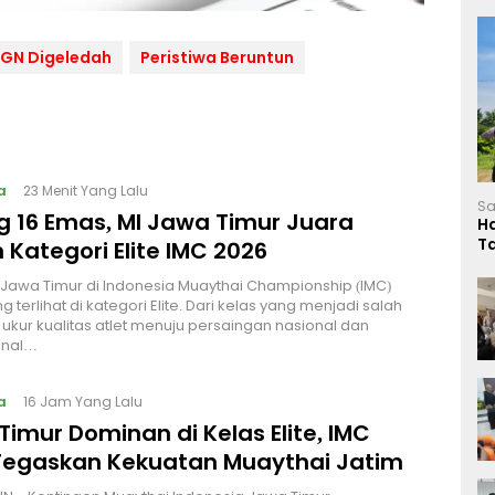
BGN Digeledah
Peristiwa Beruntun
a
23 Menit Yang Lalu
Sa
g 16 Emas, MI Jawa Timur Juara
H
T
Kategori Elite IMC 2026
L
Jawa Timur di Indonesia Muaythai Championship (IMC)
g terlihat di kategori Elite. Dari kelas yang menjadi salah
k ukur kualitas atlet menuju persaingan nasional dan
onal…
a
16 Jam Yang Lalu
imur Dominan di Kelas Elite, IMC
Tegaskan Kekuatan Muaythai Jatim