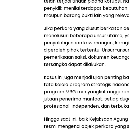
telah terjadi tindak pidana korupsi. 
penyidik menilai terdapat kebutuhan
maupun barang bukti lain yang relev
Jika perkara yang diusut berkaitan 
menelusuri beberapa unsur utama, 
penyalahgunaan kewenangan, kerugi
diperoleh pihak tertentu. Unsur-unsur
pemeriksaan saksi, dokumen keuangan
tersangka dapat dilakukan.
Kasus ini juga menjadi ujian penti
tata kelola program strategis nasio
program MBG menyangkut anggaran 
jutaan penerima manfaat, setiap du
profesional, independen, dan terbuka
Hingga saat ini, baik Kejaksaan Ag
resmi mengenai objek perkara yang se