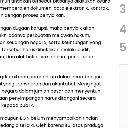
Namun tindakan tersebut biasanya dilakukan ketika
3
 memperoleh dokumen, data elektronik, kontrak,
an dengan proses penyidikan.
4
dengan dugaan korupsi, maka penyidik akan
yakni adanya perbuatan melawan hukum,
an keuangan negara, serta keuntungan yang
5
 tersebut harus dibuktikan melalui audit,
, dan alat bukti lain sebelum penetapan
ng bagi komitmen pemerintah dalam membangun
nal yang transparan dan akuntabel. Mengingat
negara dalam jumlah besar dan menyentuh
gaan penyimpangan harus ditangani secara
 kepada publik.
ung maupun BGN belum menyampaikan rincian
dang diselidiki. Oleh karena itu, asas praduga