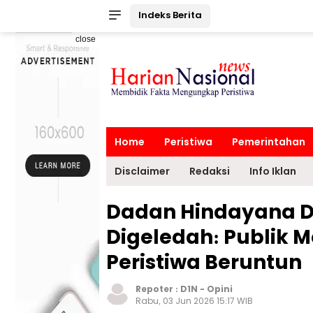
Indeks Berita
close
Home
Peristiwa
Pemerintahan
Disclaimer
Redaksi
Info Iklan
Dadan Hindayana Di
Digeledah: Publik M
Peristiwa Beruntun
Repoter :
D1N
-
Opini
Rabu, 03 Jun 2026 15:17 WIB