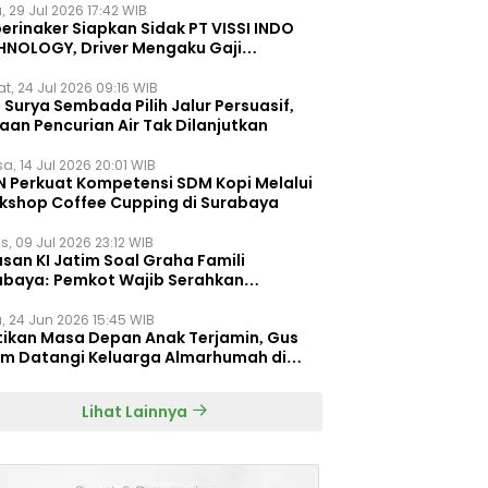
, 29 Jul 2026 17:42 WIB
erinaker Siapkan Sidak PT VISSI INDO
HNOLOGY, Driver Mengaku Gaji
otong Rp3 Juta
t, 24 Jul 2026 09:16 WIB
Surya Sembada Pilih Jalur Persuasif,
aan Pencurian Air Tak Dilanjutkan
a, 14 Jul 2026 20:01 WIB
N Perkuat Kompetensi SDM Kopi Melalui
kshop Coffee Cupping di Surabaya
s, 09 Jul 2026 23:12 WIB
san KI Jatim Soal Graha Famili
abaya: Pemkot Wajib Serahkan
umen Re-planning PT SAS
, 24 Jun 2026 15:45 WIB
tikan Masa Depan Anak Terjamin, Gus
im Datangi Keluarga Almarhumah di
orembun
Lihat Lainnya