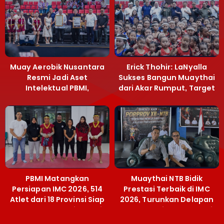
Muay Aerobik Nusantara
Erick Thohir: LaNyalla
Resmi Jadi Aset
Sukses Bangun Muaythai
Intelektual PBMI,
dari Akar Rumput, Target
Menpora Sebut
Emas SEA Games
Terobosan Bangun
Grassroots
PBMI Matangkan
Muaythai NTB Bidik
Persiapan IMC 2026, 514
Prestasi Terbaik di IMC
Atlet dari 18 Provinsi Siap
2026, Turunkan Delapan
Berlaga Besok di Bekasi
Atlet ke Kejurnas Bekasi