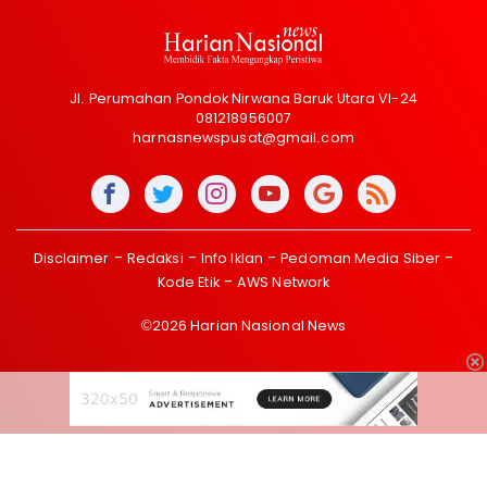
Jl. Perumahan Pondok Nirwana Baruk Utara VI-24
081218956007
harnasnewspusat@gmail.com
Disclaimer
Redaksi
Info Iklan
Pedoman Media Siber
Kode Etik
AWS Network
©2026 Harian Nasional News