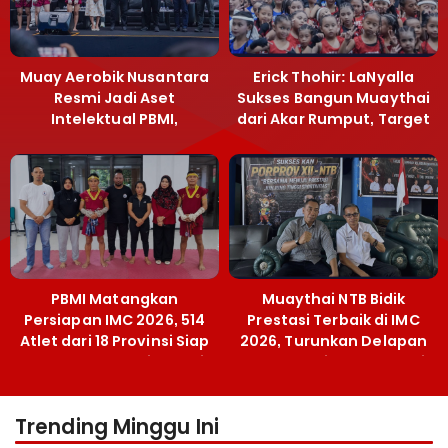
Muay Aerobik Nusantara
Erick Thohir: LaNyalla
Resmi Jadi Aset
Sukses Bangun Muaythai
Intelektual PBMI,
dari Akar Rumput, Target
Menpora Sebut
Emas SEA Games
Terobosan Bangun
Grassroots
PBMI Matangkan
Muaythai NTB Bidik
Persiapan IMC 2026, 514
Prestasi Terbaik di IMC
Atlet dari 18 Provinsi Siap
2026, Turunkan Delapan
Berlaga Besok di Bekasi
Atlet ke Kejurnas Bekasi
Trending Minggu Ini