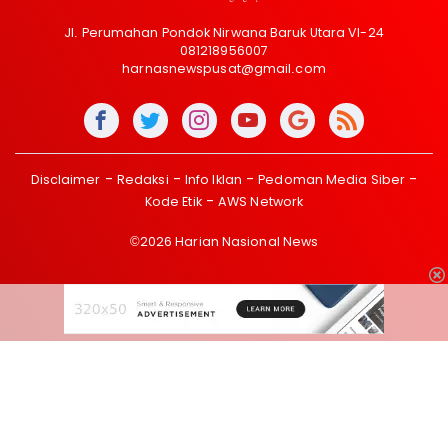
Jl. Perumahan Pondok Nirwana Baruk Utara VI-24
081218956007
harnasnewspusat@gmail.com
Disclaimer
Redaksi
Info Iklan
Pedoman Media Siber
Kode Etik
AWS Network
©2026 Harian Nasional News