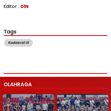
Editor :
D1N
Tags
Kodaeral IX
OLAHRAGA