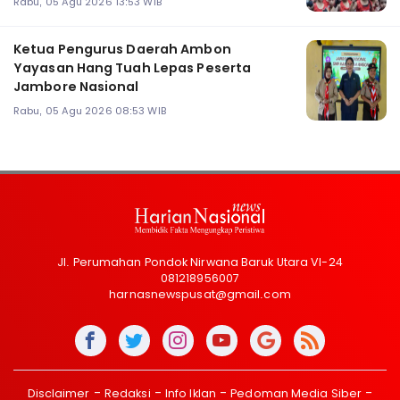
Rabu, 05 Agu 2026 13:53 WIB
Ketua Pengurus Daerah Ambon
Yayasan Hang Tuah Lepas Peserta
Jambore Nasional
Rabu, 05 Agu 2026 08:53 WIB
Jl. Perumahan Pondok Nirwana Baruk Utara VI-24
081218956007
harnasnewspusat@gmail.com
Disclaimer
Redaksi
Info Iklan
Pedoman Media Siber