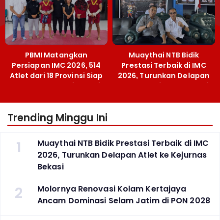
PBMI Matangkan
Muaythai NTB Bidik
Persiapan IMC 2026, 514
Prestasi Terbaik di IMC
Atlet dari 18 Provinsi Siap
2026, Turunkan Delapan
Berlaga Besok di Bekasi
Atlet ke Kejurnas Bekasi
Trending Minggu Ini
1
Muaythai NTB Bidik Prestasi Terbaik di IMC
2026, Turunkan Delapan Atlet ke Kejurnas
Bekasi
2
Molornya Renovasi Kolam Kertajaya
Ancam Dominasi Selam Jatim di PON 2028