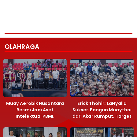
OLAHRAGA
Muay Aerobik Nusantara
Erick Thohir: LaNyalla
Resmi Jadi Aset
Sukses Bangun Muaythai
Intelektual PBMI,
dari Akar Rumput, Target
Menpora Sebut
Emas SEA Games
Terobosan Bangun
Grassroots