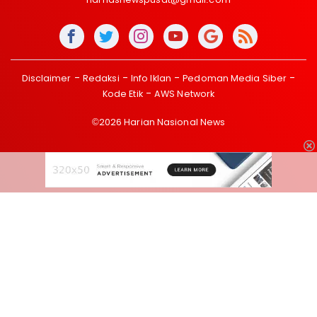
Disclaimer
Redaksi
Info Iklan
Pedoman Media Siber
Kode Etik
AWS Network
©2026 Harian Nasional News