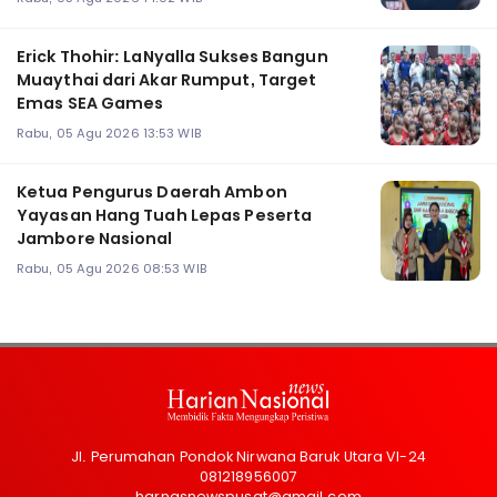
Erick Thohir: LaNyalla Sukses Bangun
Muaythai dari Akar Rumput, Target
Emas SEA Games
Rabu, 05 Agu 2026 13:53 WIB
Ketua Pengurus Daerah Ambon
Yayasan Hang Tuah Lepas Peserta
Jambore Nasional
Rabu, 05 Agu 2026 08:53 WIB
Jl. Perumahan Pondok Nirwana Baruk Utara VI-24
081218956007
harnasnewspusat@gmail.com