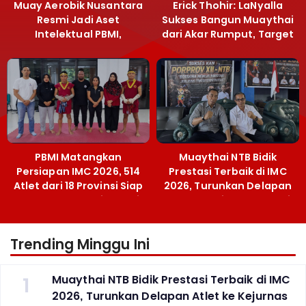
Muay Aerobik Nusantara
Erick Thohir: LaNyalla
Resmi Jadi Aset
Sukses Bangun Muaythai
Intelektual PBMI,
dari Akar Rumput, Target
Menpora Sebut
Emas SEA Games
Terobosan Bangun
Grassroots
PBMI Matangkan
Muaythai NTB Bidik
Persiapan IMC 2026, 514
Prestasi Terbaik di IMC
Atlet dari 18 Provinsi Siap
2026, Turunkan Delapan
Berlaga Besok di Bekasi
Atlet ke Kejurnas Bekasi
Trending Minggu Ini
1
Muaythai NTB Bidik Prestasi Terbaik di IMC
2026, Turunkan Delapan Atlet ke Kejurnas