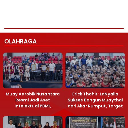
OLAHRAGA
Muay Aerobik Nusantara
Erick Thohir: LaNyalla
Resmi Jadi Aset
Sukses Bangun Muaythai
Intelektual PBMI,
dari Akar Rumput, Target
Menpora Sebut
Emas SEA Games
Terobosan Bangun
Grassroots