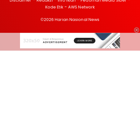
Disclaimer
Redaksi
Info Iklan
Pedoman Media Siber
Kode Etik
AWS Network
©2026 Harian Nasional News