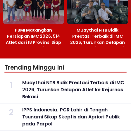
PBMI Matangkan
Muaythai NTB Bidik
Persiapan IMC 2026, 514
Prestasi Terbaik di IMC
Atlet dari 18 Provinsi Siap
2026, Turunkan Delapan
Berlaga Besok di Bekasi
Atlet ke Kejurnas Bekasi
Trending Minggu Ini
1
Muaythai NTB Bidik Prestasi Terbaik di IMC
2026, Turunkan Delapan Atlet ke Kejurnas
Bekasi
2
IPPS Indonesia: PGR Lahir di Tengah
Tsunami Sikap Skeptis dan Apriori Publik
pada Parpol