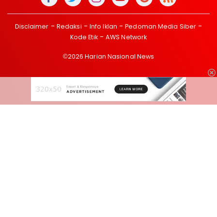
Disclaimer
Redaksi
Info Iklan
Pedoman Media Siber
Kode Etik
AWS Network
©2026 Harian Nasional News