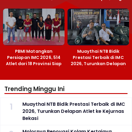
Menpora Sebut
Emas SEA Games
Terobosan Bangun
Grassroots
PBMI Matangkan
Muaythai NTB Bidik
Persiapan IMC 2026, 514
Prestasi Terbaik di IMC
Atlet dari 18 Provinsi Siap
2026, Turunkan Delapan
Berlaga Besok di Bekasi
Atlet ke Kejurnas Bekasi
Trending Minggu Ini
1
Muaythai NTB Bidik Prestasi Terbaik di IMC
2026, Turunkan Delapan Atlet ke Kejurnas
Bekasi
Molornya Renovasi Kolam Kertajaya