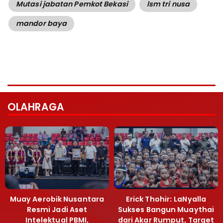
Mutasi jabatan Pemkot Bekasi
lsm tri nusa
mandor baya
OLAHRAGA
Muay Aerobik Nusantara
Erick Thohir: LaNyalla
Resmi Jadi Aset
Sukses Bangun Muaythai
Intelektual PBMI,
dari Akar Rumput, Target