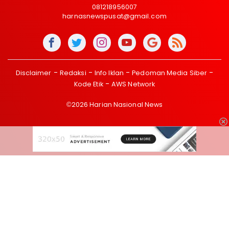
081218956007
harnasnewspusat@gmail.com
Disclaimer
Redaksi
Info Iklan
Pedoman Media Siber
Kode Etik
AWS Network
©2026 Harian Nasional News