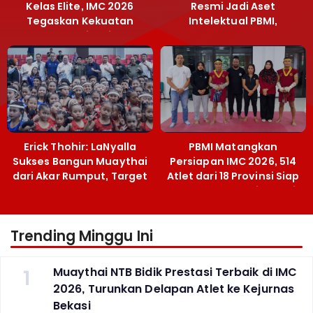
Kelas Elite, IMC 2026
Resmi Jadi Aset
Tegaskan Kekuatan
Intelektual PBMI,
Muaythai Jatim
Menpora Sebut
Terobosan Bangun
Grassroots
Erick Thohir: LaNyalla
PBMI Matangkan
Sukses Bangun Muaythai
Persiapan IMC 2026, 514
dari Akar Rumput, Target
Atlet dari 18 Provinsi Siap
Emas SEA Games
Berlaga Besok di Bekasi
Trending Minggu Ini
1
Muaythai NTB Bidik Prestasi Terbaik di IMC
2026, Turunkan Delapan Atlet ke Kejurnas
Bekasi