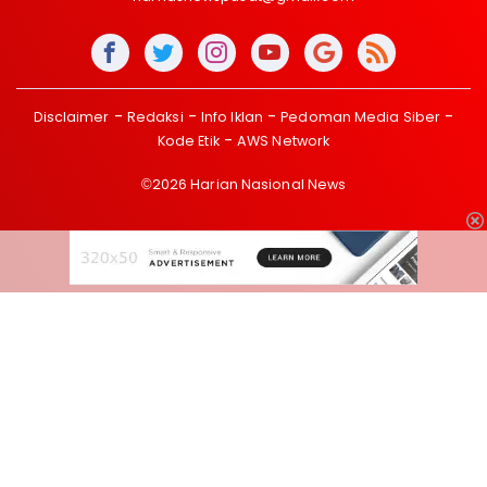
Disclaimer
Redaksi
Info Iklan
Pedoman Media Siber
Kode Etik
AWS Network
©2026 Harian Nasional News