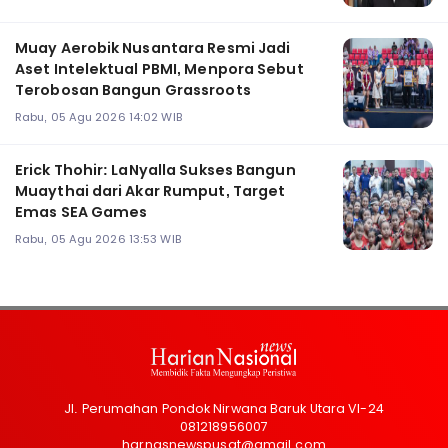
Muay Aerobik Nusantara Resmi Jadi
Aset Intelektual PBMI, Menpora Sebut
Terobosan Bangun Grassroots
Rabu, 05 Agu 2026 14:02 WIB
Erick Thohir: LaNyalla Sukses Bangun
Muaythai dari Akar Rumput, Target
Emas SEA Games
Rabu, 05 Agu 2026 13:53 WIB
Jl. Perumahan Pondok Nirwana Baruk Utara VI-24
081218956007
harnasnewspusat@gmail.com