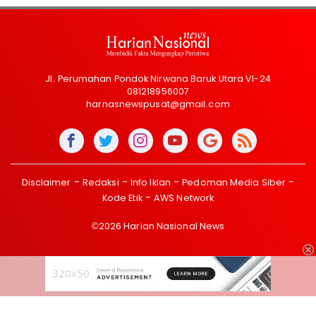
Jl. Perumahan Pondok Nirwana Baruk Utara VI-24
081218956007
harnasnewspusat@gmail.com
Disclaimer
Redaksi
Info Iklan
Pedoman Media Siber
Kode Etik
AWS Network
©2026 Harian Nasional News