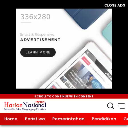
CLOSE ADS
SCROLL TO CONTINUE WITH CONTENT
Home
Peristiwa
Pemerintahan
Pendidikan
G