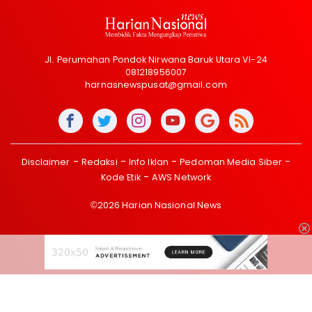
Jl. Perumahan Pondok Nirwana Baruk Utara VI-24
081218956007
harnasnewspusat@gmail.com
Disclaimer
Redaksi
Info Iklan
Pedoman Media Siber
Kode Etik
AWS Network
©2026 Harian Nasional News