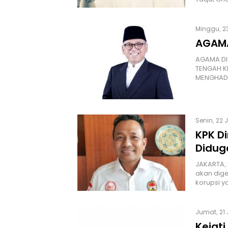
Minggu, 23
AGAMA
AGAMA DI 
TENGAH K
MENGHAD
Senin, 22 
KPK D
Diduga
JAKARTA, 
akan dig
korupsi 
Jumat, 21 
Kejat