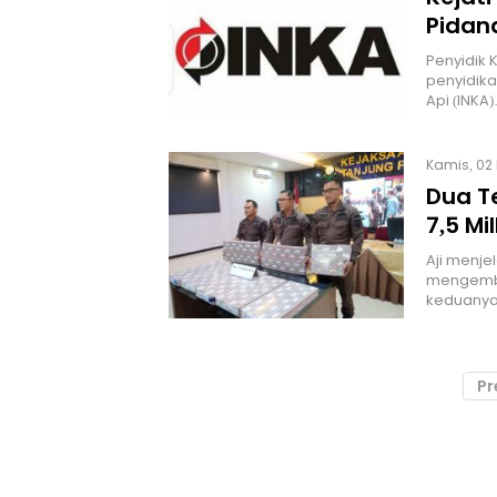
Pidana
Penyidik 
penyidika
Api (INKA
Kamis, 02 
Dua T
7,5 Mi
Aji menje
mengemba
keduanya
Pr