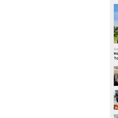
Sa
H
T
L