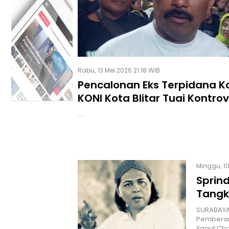
Rabu, 13 Mei 2026 21:18 WIB
Pencalonan Eks Terpidana Ko
KONI Kota Blitar Tuai Kontrov
Nasional
…
Minggu, 10
Sprind
Tangk
SURABAYA,
Pemberan
Yaqut Cho