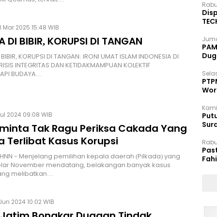
Rabu
Disp
TEC
 Mar 2025 15:48 WIB
Dip
 DI BIBIR, KORUPSI DI TANGAN
Juma
PAM 
Dug
BIBIR, KORUPSI DI TANGAN: IRONI UMAT ISLAM INDONESIA DI
RISIS INTEGRITAS DAN KETIDAKMAMPUAN KOLEKTIF
API BUDAYA…
Selas
PTP
Wor
Kami
Jul 2024 09:08 WIB
Putu
Sur
iminta Tak Ragu Periksa Cakada Yang
Dok
 Terlibat Kasus Korupsi
Rabu
Pas
HNN - Menjelang pemilihan kepala daerah (Pilkada) yang
Fah
elar November mendatang, belakangan banyak kasus
Moj
yang melibatkan…
Jun 2024 10:02 WIB
i Jatim Bongkar Dugaan Tindak