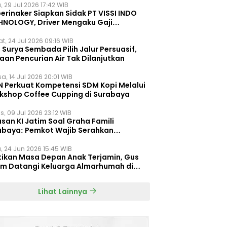
, 29 Jul 2026 17:42 WIB
erinaker Siapkan Sidak PT VISSI INDO
HNOLOGY, Driver Mengaku Gaji
otong Rp3 Juta
t, 24 Jul 2026 09:16 WIB
Surya Sembada Pilih Jalur Persuasif,
aan Pencurian Air Tak Dilanjutkan
a, 14 Jul 2026 20:01 WIB
N Perkuat Kompetensi SDM Kopi Melalui
kshop Coffee Cupping di Surabaya
s, 09 Jul 2026 23:12 WIB
san KI Jatim Soal Graha Famili
abaya: Pemkot Wajib Serahkan
umen Re-planning PT SAS
, 24 Jun 2026 15:45 WIB
tikan Masa Depan Anak Terjamin, Gus
im Datangi Keluarga Almarhumah di
orembun
Lihat Lainnya