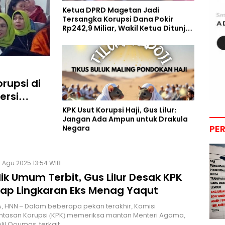
Ketua DPRD Magetan Jadi
Tersangka Korupsi Dana Pokir
Rp242,9 Miliar, Wakil Ketua Ditunjuk
Plt
rupsi di
ersi
KPK Usut Korupsi Haji, Gus Lilur:
Jangan Ada Ampun untuk Drakula
PE
Negara
 Agu 2025 13:54 WIB
ik Umum Terbit, Gus Lilur Desak KPK
ap Lingkaran Eks Menag Yaqut
 HNN – Dalam beberapa pekan terakhir, Komisi
tasan Korupsi (KPK) memeriksa mantan Menteri Agama,
lil Qoumas, terkait…