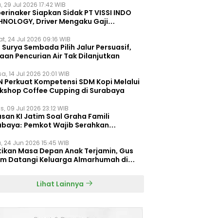
, 29 Jul 2026 17:42 WIB
erinaker Siapkan Sidak PT VISSI INDO
HNOLOGY, Driver Mengaku Gaji
otong Rp3 Juta
t, 24 Jul 2026 09:16 WIB
Surya Sembada Pilih Jalur Persuasif,
aan Pencurian Air Tak Dilanjutkan
a, 14 Jul 2026 20:01 WIB
N Perkuat Kompetensi SDM Kopi Melalui
kshop Coffee Cupping di Surabaya
s, 09 Jul 2026 23:12 WIB
san KI Jatim Soal Graha Famili
abaya: Pemkot Wajib Serahkan
umen Re-planning PT SAS
, 24 Jun 2026 15:45 WIB
tikan Masa Depan Anak Terjamin, Gus
im Datangi Keluarga Almarhumah di
orembun
Lihat Lainnya