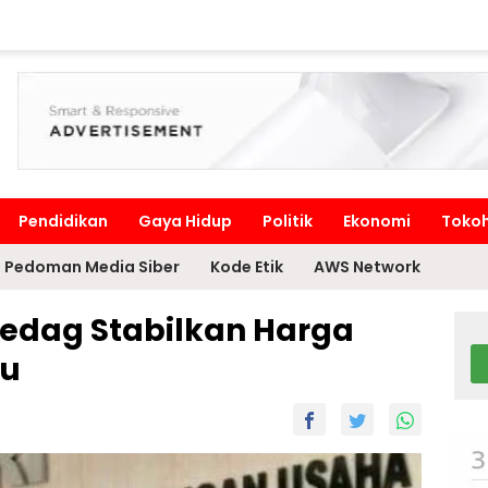
Pendidikan
Gaya Hidup
Politik
Ekonomi
Toko
Pedoman Media Siber
Kode Etik
AWS Network
edag Stabilkan Harga
ru