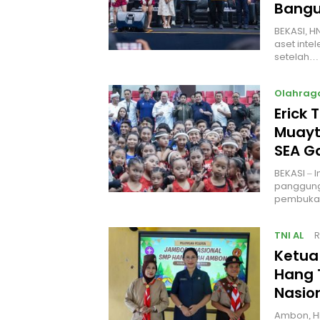
Bangu
BEKASI, H
aset intel
setelah…
Olahrag
Erick 
Muayt
SEA 
BEKASI – 
panggung
pembukaa
TNI AL
R
Ketua
Hang 
Nasio
Ambon, H