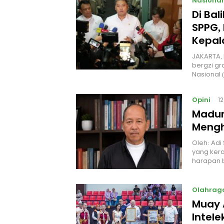
Nasional
Di Ba
SPPG, 
Kepal
JAKARTA, 
bergzi gr
Nasional
Opini
1
Madur
Mengh
Oleh: Adi
yang kera
harapan 
Olahrag
Muay 
Intel