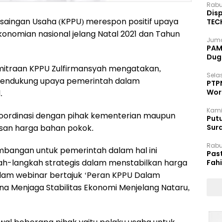
Rabu
Disp
saingan Usaha (KPPU) merespon positif upaya
TEC
Dip
nomian nasional jelang Natal 2021 dan Tahun
Juma
PAM 
Dug
emitraan KPPU Zulfirmansyah mengatakan,
Selas
endukung upaya pemerintah dalam
PTP
Wor
.
Kami
oordinasi dengan pihak kementerian maupun
Putu
san harga bahan pokok.
Sur
Dok
Rabu
mbangan untuk pemerintah dalam hal ini
Pas
h-langkah strategis dalam menstabilkan harga
Fah
Moj
alam webinar bertajuk ‘Peran KPPU Dalam
a Menjaga Stabilitas Ekonomi Menjelang Nataru,