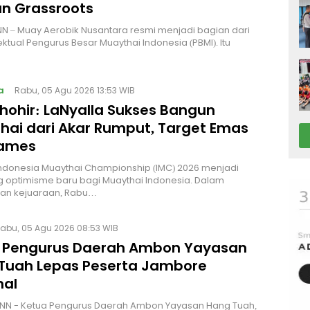
n Grassroots
NN – Muay Aerobik Nusantara resmi menjadi bagian dari
ektual Pengurus Besar Muaythai Indonesia (PBMI). Itu
a
Rabu, 05 Agu 2026 13:53 WIB
Thohir: LaNyalla Sukses Bangun
hai dari Akar Rumput, Target Emas
Games
Indonesia Muaythai Championship (IMC) 2026 menjadi
 optimisme baru bagi Muaythai Indonesia. Dalam
n kejuaraan, Rabu…
abu, 05 Agu 2026 08:53 WIB
 Pengurus Daerah Ambon Yayasan
Tuah Lepas Peserta Jambore
nal
NN - Ketua Pengurus Daerah Ambon Yayasan Hang Tuah,