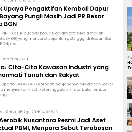
8 Jam Yang Lalu
lik Upaya Pengaktifan Kembali Dapur
Bayang Pungli Masih Jadi PR Besar
a BGN
HNN - Kasus dugaan korupsi dalam tata kelola makan
atis (MBG) yang menyeret sejumlah petingggi di Badan Gizi
 (BGN) dan…
Sa
2 Jam Yang Lalu
H
a: Cita-Cita Kawasan Industri yang
T
L
ormati Tanah dan Rakyat
 Suparto JAKARTA – Di tengah panjangnya perjalanan waktu
p menyisakan kisah ketertinggalan, kini terbuka lembar
bagi…
a
Rabu, 05 Agu 2026 14:02 WIB
Aerobik Nusantara Resmi Jadi Aset
ektual PBMI, Menpora Sebut Terobosan