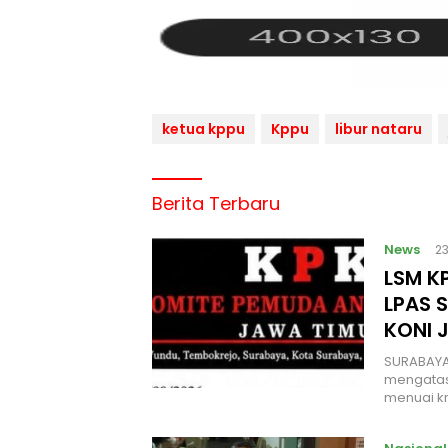
ketua kppu
Kppu
libur nataru
Berita Terbaru
News
23
LSM KP
LPAS 
KONI 
SURABAYA
mengatas
menuai kr