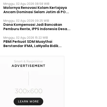
Minggu, 02 Agu 2026 08:58 WIB
Molornya Renovasi Kolam Kertajaya
Ancam Dominasi Selam Jatim di PON
2028
Minggu, 02 Agu 2026 09:25 WIB
Dana Kompensasi Jadi Bancakan
Pemburu Rente, IPPS Indonesia Desak
TPST Bantargebang Ditutup
Permanen
Minggu, 02 Agu 2026 15:22 WIB
PBMI Perkuat SDM Muaythai
Berstandar IFMA, LaNyalla Bidik
Prestasi Dunia