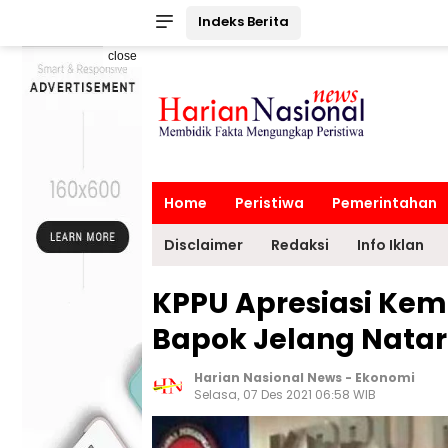
Indeks Berita
close
Home
Peristiwa
Pemerintahan
Disclaimer
Redaksi
Info Iklan
KPPU Apresiasi Kem
Bapok Jelang Nata
Harian Nasional News
-
Ekonomi
Selasa, 07 Des 2021 06:58 WIB