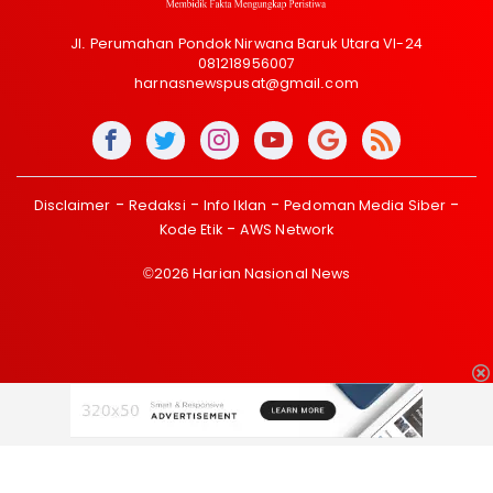
Jl. Perumahan Pondok Nirwana Baruk Utara VI-24
081218956007
harnasnewspusat@gmail.com
Disclaimer
Redaksi
Info Iklan
Pedoman Media Siber
Kode Etik
AWS Network
©2026 Harian Nasional News