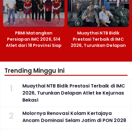
PBMI Matangkan
Muaythai NTB Bidik
Persiapan IMC 2026, 514
Prestasi Terbaik di IMC
Atlet dari 18 Provinsi Siap
2026, Turunkan Delapan
Berlaga Besok di Bekasi
Atlet ke Kejurnas Bekasi
Trending Minggu Ini
1
Muaythai NTB Bidik Prestasi Terbaik di IMC
2026, Turunkan Delapan Atlet ke Kejurnas
Bekasi
2
Molornya Renovasi Kolam Kertajaya
Ancam Dominasi Selam Jatim di PON 2028