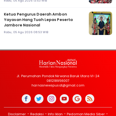
Rabu, 05 Agu 2026 13:53 WIB
Ketua Pengurus Daerah Ambon
Yayasan Hang Tuah Lepas Peserta
Jambore Nasional
Rabu, 05 Agu 2026 08:53 WIB
Jl. Perumahan Pondok Nirwana Baruk Utara VI-24
081218956007
harnasnewspusat@gmail.com
Disclaimer
Redaksi
Info Iklan
Pedoman Media Siber