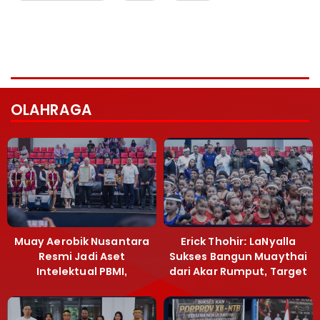
OLAHRAGA
Muay Aerobik Nusantara
Erick Thohir: LaNyalla
Resmi Jadi Aset
Sukses Bangun Muaythai
Intelektual PBMI,
dari Akar Rumput, Target
Menpora Sebut
Emas SEA Games
Terobosan Bangun
Grassroots